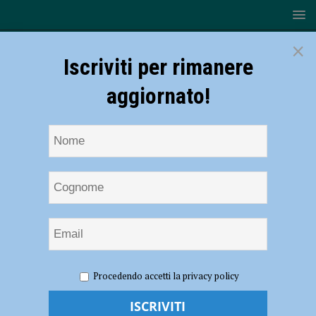
×
Iscriviti per rimanere
aggiornato!
HOME
NOTIZIE
CRONACA PIACENZA
Sporcizia,
Procedendo accetti la privacy policy
insetti e irregolarità burocratiche: nei guai il titolare di un’azienda
vitivinicola