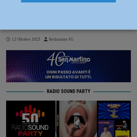
Sporcizia, insetti e irregolarità
burocratiche: nei guai il titolare di
un’azienda vitivinicola
12 Ottobre 2023
Redazione FG
RADIO SOUND PARTY