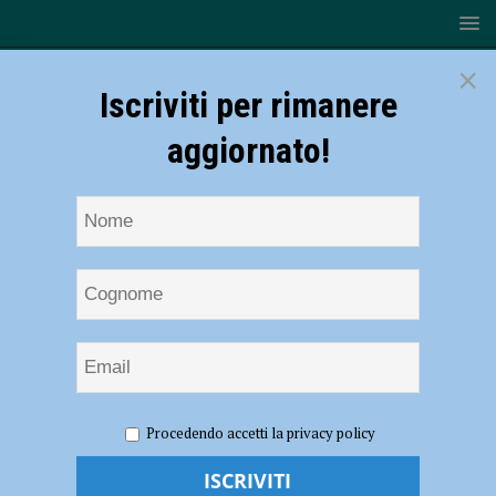
×
Iscriviti per rimanere
aggiornato!
HOME
NOTIZIE
ATTUALITÀ
“Nel blu dipinto
Procedendo accetti la privacy policy
d’azzurro”, immagini e racconti per ricordare i grandi momenti di sport
“Nel blu dipinto d’azzurro”, immagini e