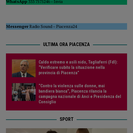
WhatsApp
333 7575246 –
Invia
Messenger
Radio Sound
–
Piacenza24
ULTIMA ORA PIACENZA
Caldo estremo e asili nido, Tagliaferri (FdI):
“Verificare subito la situazione nella
provincia di Piacenza”
“Contro la violenza sulle donne, mai
bandiera bianca”, Piacenza rilancia la
campagna nazionale di Anci e Presidenza del
Consiglio
SPORT