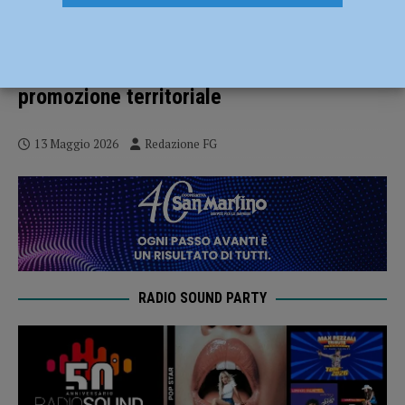
Il Nero di Pecorara incontra il pastificio
Groppi per un nuovo prodotto di
eccellenza enogastronomica e
promozione territoriale
13 Maggio 2026
Redazione FG
RADIO SOUND PARTY