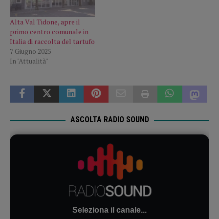
Alta Val Tidone, apre il
primo centro comunale in
Italia di raccolta del tartufo
7 Giugno 2025
In "Attualità"
ASCOLTA RADIO SOUND
Seleziona il canale...