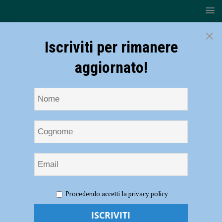
×
Iscriviti per rimanere
aggiornato!
HOME
NOTIZIE
ATTUALITÀ
Il Nero di Pecorara
Procedendo accetti la privacy policy
incontra il pastificio Groppi per un nuovo prodotto di eccellenza
enogastronomica e promozione territoriale