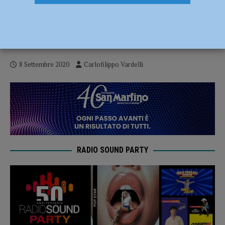
Nibbiano Valtidone, mister Curti:
“Vogliamo ripeterci ad alto livello” –
AUDIO
8 Settembre 2020
Carlofilippo Vardelli
RADIO SOUND PARTY