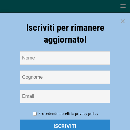
×
Iscriviti per rimanere
aggiornato!
HOME
NOTIZIE
SPORT
CALCIO DILETTANTI
Procedendo accetti la privacy policy
Nibbiano Valtidone, mister Curti: “Vogliamo ripeterci ad alto
livello” – AUDIO