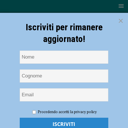
×
Iscriviti per rimanere
aggiornato!
HOME
NOTIZIE
CRONACA PIACENZA
Novanta
Procedendo accetti la privacy policy
luoghi di lavoro controllati in un mese e 56 irregolarità riscontrate:
evasione da 430 mila euro nella Logistica