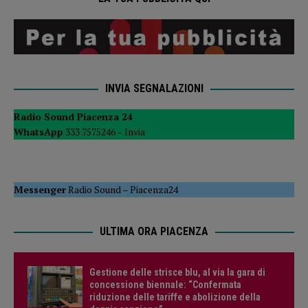
INVIA SEGNALAZIONI
Radio Sound Piacenza 24
WhatsApp
333 7575246 –
Invia
Messenger
Radio Sound
–
Piacenza24
ULTIMA ORA PIACENZA
Gestione delle strisce blu, al via la gara di
concessione biennale: “Confermata
riduzione delle tariffe e abolizione della