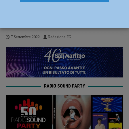
Novanta luoghi di lavoro controllati in un
mese e 56 irregolarità riscontrate:
evasione da 430 mila euro nella Logistica
7 Settembre 2022
Redazione FG
RADIO SOUND PARTY