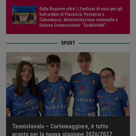
Dalla Regione oltre 1,3 milioni di euro per gli
hub urbani di Piacenza, Vernasca e
Calendasco. Amministrazione comunale e
Unione Commercianti: “Soddisfatti”
SPORT
Tennistavolo – Cortemaggiore, è tutto
pronto per la nuova stagione 2026/2027