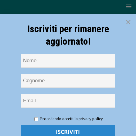
×
Iscriviti per rimanere
aggiornato!
HOME
NOTIZIE
ATTUALITÀ
Nuova veste per via
Procedendo accetti la privacy policy
San Donnino e via Savini, Tassi: “Più decoro e sicurezza”
Nuova veste per via San Donnino e via