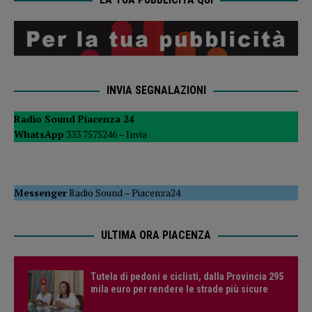
INVIA SEGNALAZIONI
Radio Sound Piacenza 24
WhatsApp
333 7575246 –
Invia
Messenger
Radio Sound
–
Piacenza24
ULTIMA ORA PIACENZA
Tutela di pedoni e ciclisti, dalla Provincia 295
mila euro per rendere le strade più sicure