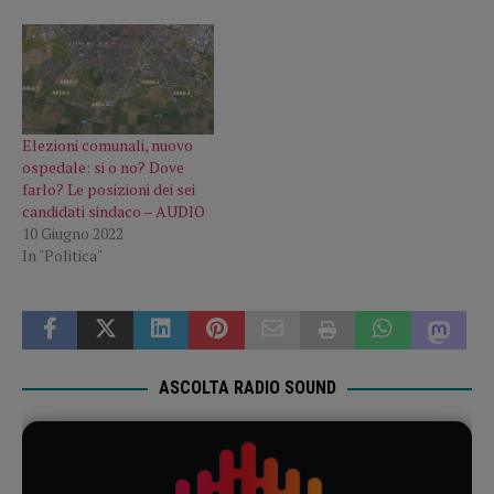
Elezioni comunali, nuovo
ospedale: si o no? Dove
farlo? Le posizioni dei sei
candidati sindaco – AUDIO
10 Giugno 2022
In "Politica"
ASCOLTA RADIO SOUND