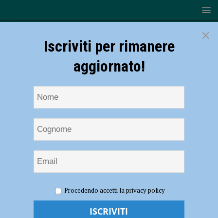
×
Iscriviti per rimanere
aggiornato!
HOME
NOTIZIE
POLITICA
Nuovo ospedale,
Procedendo accetti la privacy policy
Bertolini (FdI): “Bene l’area, ma si deve intervenire sulla tangenziale”
Nuovo ospedale, Bertolini (FdI): “Bene