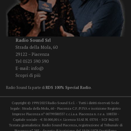
Radio Sound Srl
Strada della Mola, 60
29122 – Piacenza
Tel 0523 590 590
E-mail:
info@
Scopri di più
Radio Sound fa parte di
RDS 100% Special Radio
.
Copyright © 1999/2025 Radio Sound S.r.l. - Tutti i diritti riservati Sede
legale: Strada della Mola, 60 - Piacenza C.F./P.IVA e iscrizione Registro
Imprese Piacenza n° 00799580337 c.c.i.a.a. Piacenza n. r.e.a. 108530 -
Capitale sociale - € 50.000,00 i.v. Licenza SIAE N. 03701 - SCF 862/03
Testata giornalistica: Radio Sound Piacenza, registrazione al Tribunale di
Piacenza n° 293 - decreto di iscrizione del 19/06/1978 Quotidiano