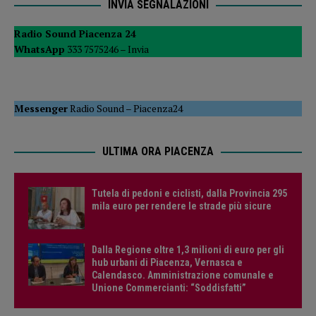
INVIA SEGNALAZIONI
Radio Sound Piacenza 24
WhatsApp
333 7575246 –
Invia
Messenger
Radio Sound
–
Piacenza24
ULTIMA ORA PIACENZA
Tutela di pedoni e ciclisti, dalla Provincia 295
mila euro per rendere le strade più sicure
Dalla Regione oltre 1,3 milioni di euro per gli
hub urbani di Piacenza, Vernasca e
Calendasco. Amministrazione comunale e
Unione Commercianti: “Soddisfatti”