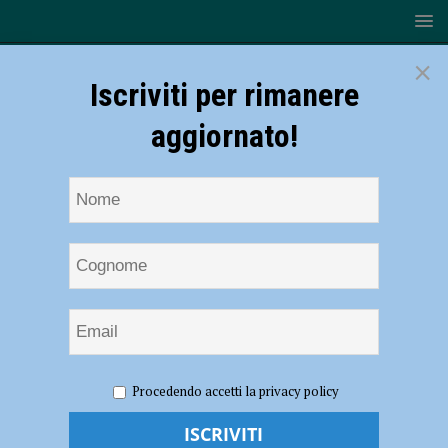
×
Iscriviti per rimanere
aggiornato!
HOME
NOTIZIE
CRONACA PIACENZA
La palestra
Procedendo accetti la privacy policy
del Colombini intitolata a Kristopher, accolta la proposta dei compagni
di classe