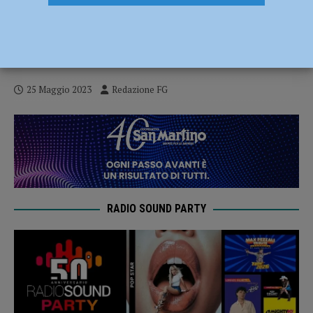
La palestra del Colombini intitolata a
Kristopher, accolta la proposta dei
compagni di classe
25 Maggio 2023
Redazione FG
RADIO SOUND PARTY