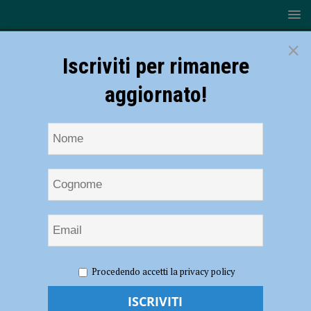
×
Iscriviti per rimanere
aggiornato!
HOME
NOTIZIE
ATTUALITÀ
Nasce il Festival del
Procedendo accetti la privacy policy
Pensare Contemporaneo, da Antigone all’intelligenza artificiale:
relatori da tutto il mondo per una vetrina internazionale – AUDIO