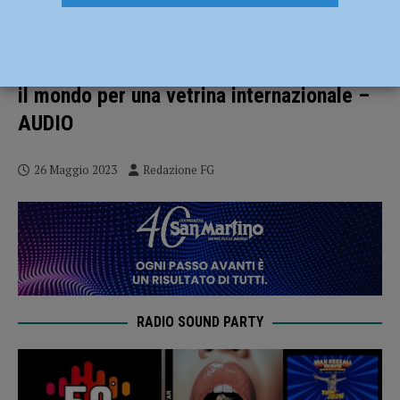
Nasce il Festival del Pensare
Contemporaneo, da Antigone
all’intelligenza artificiale: relatori da tutto
il mondo per una vetrina internazionale –
AUDIO
26 Maggio 2023
Redazione FG
RADIO SOUND PARTY