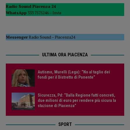
Radio Sound Piacenza 24
WhatsApp
333 7575246 –
Invia
Messenger
Radio Sound
–
Piacenza24
ULTIMA ORA PIACENZA
Autismo, Murelli (Lega): “No al taglio dei
fondi per il Distretto di Ponente”
Sicurezza, Pd: “Dalla Regione fatti concreti,
due milioni di euro per rendere più sicura la
stazione di Piacenza”
SPORT