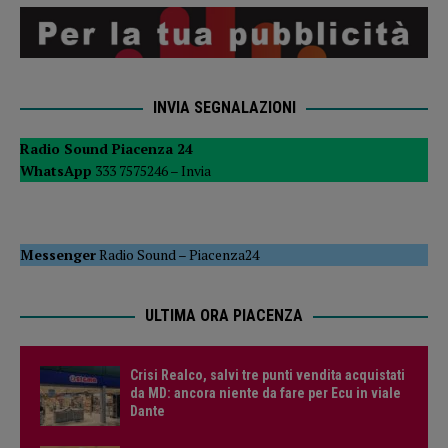
INVIA SEGNALAZIONI
Radio Sound Piacenza 24
WhatsApp
333 7575246 –
Invia
Messenger
Radio Sound
–
Piacenza24
ULTIMA ORA PIACENZA
Crisi Realco, salvi tre punti vendita acquistati
da MD: ancora niente da fare per Ecu in viale
Dante