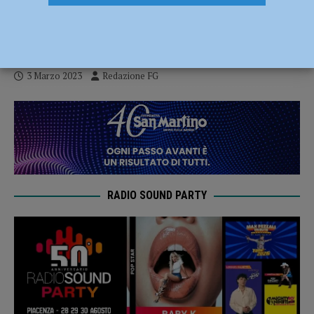
un lettore blu-ray e dvd in dono a
Pediatria
3 Marzo 2023
Redazione FG
RADIO SOUND PARTY