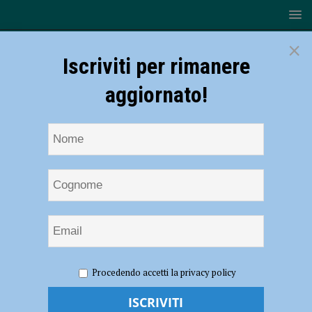
×
Iscriviti per rimanere
aggiornato!
HOME
NOTIZIE
ATTUALITÀ
Il grande cuore dei
Procedendo accetti la privacy policy
vigili del fuoco: una tv, un lettore blu-ray e dvd in dono a Pediatria
Il grande cuore dei vigili del fuoco: una tv,