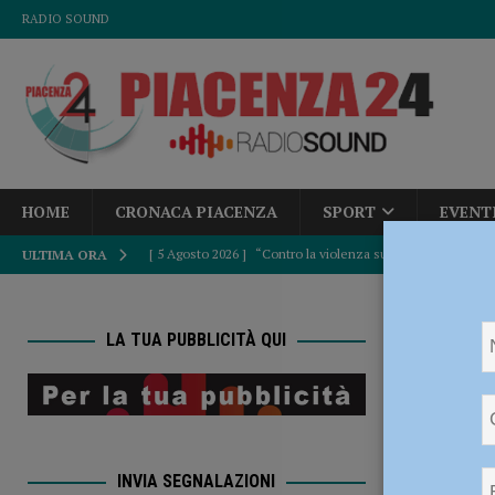
RADIO SOUND
HOME
CRONACA PIACENZA
SPORT
EVENT
[ 5 Agosto 2026 ]
“Contro la violenza sulle donne, mai ban
ULTIMA ORA
del Consiglio
POLITICA
HOME
[ 5 Agosto 2026 ]
Tutela di pedoni e ciclisti, dalla Provinc
LA TUA PUBBLICITÀ QUI
revoca la zona 
[ 5 Agosto 2026 ]
Dalla Regione oltre 1,3 milioni di euro 
Peste 
comunale e Unione Commercianti: “Soddisfatti”
POLI
revoca 
[ 5 Agosto 2026 ]
Autismo, Murelli (Lega): “No al taglio de
INVIA SEGNALAZIONI
[ 5 Agosto 2026 ]
Sicurezza, Pd: “Dalla Regione fatti concr
Piacen