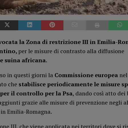
ocata la Zona di restrizione III in Emilia-R
entino,
per le misure di contrasto alla diffusione
e suina africana
.
so in questi giorni la
Commissione europea
nel
to che
stabilisce periodicamente le misure sp
per il controllo per la Psa
, dando così atto dei
raggiunti grazie alle misure di prevenzione negli 
e in Emilia-Romagna.
ione III, che viene applicata nei territori dove si 