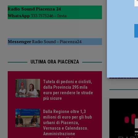
POLITICA
Radio Sound Piacenza 24
WhatsApp
333 7575246 –
Invia
[ 5 Agosto 2026 ]
Caldo estremo e asili nido, Tagliaferri (F
28 Novemb
Messenger
Radio Sound
–
Piacenza24
ULTIMA ORA PIACENZA
Tutela di pedoni e ciclisti,
dalla Provincia 295 mila
euro per rendere le strade
più sicure
Dalla Regione oltre 1,3
milioni di euro per gli hub
urbani di Piacenza,
Vernasca e Calendasco.
Amministrazione