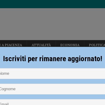
I A PIACENZA
ATTUALITÀ
ECONOMIA
POLITIC
diera bianca”, Piacenza rilancia la campagna nazionale di Anci e Presidenza
Iscriviti per rimanere aggiornato!
NOTIZIE
CRONACA PIACENZA
Peste suina africana, la Commiss
ia 295 mila euro per rendere le strade più sicure
ATTUALITÀ
di restrizione di tipo III nel Piacentino
per gli hub urbani di Piacenza, Vernasca e Calendasco. Amministrazione
suina africana, la Commissione eur
TICA
la zona di restrizione di tipo III nel
i fondi per il Distretto di Ponente”
POLITICA
eti, due milioni di euro per rendere più sicura la stazione di Piacenza”
tino