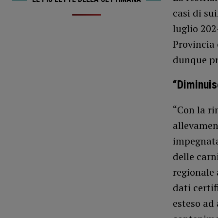
casi di su
luglio 202
Provincia 
dunque pr
“Diminuis
“Con la ri
allevament
impegnata
delle carn
regionale 
dati certif
esteso ad 