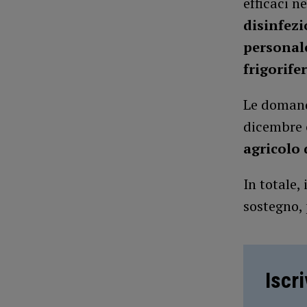
efficaci n
disinfez
personale
frigorife
Le domand
dicembre
agricolo 
In totale, 
sostegno, 
Iscr