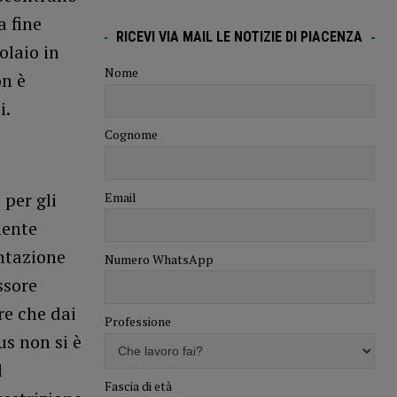
a fine
RICEVI VIA MAIL LE NOTIZIE DI PIACENZA
olaio in
Nome
on è
i.
Cognome
 per gli
Email
mente
ntazione
Numero WhatsApp
ssore
tre che dai
Professione
rus non si è
l
Fascia di età