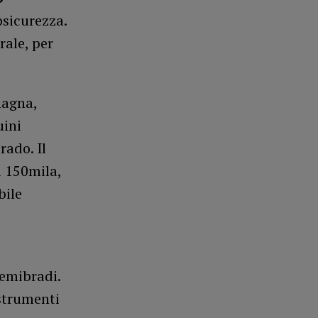
osicurezza.
rale, per
magna,
uini
rado. Il
i 150mila,
bile
semibradi.
 strumenti