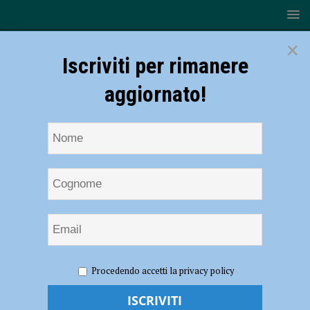
×
Iscriviti per rimanere
aggiornato!
HOME
NOTIZIE
SPORT
CALCIO
Piacenza
Procedendo accetti la privacy policy
calcio, mercato in uscita: Galazzi è del Venezia (da giugno)
Piacenza calcio, mercato in uscita: