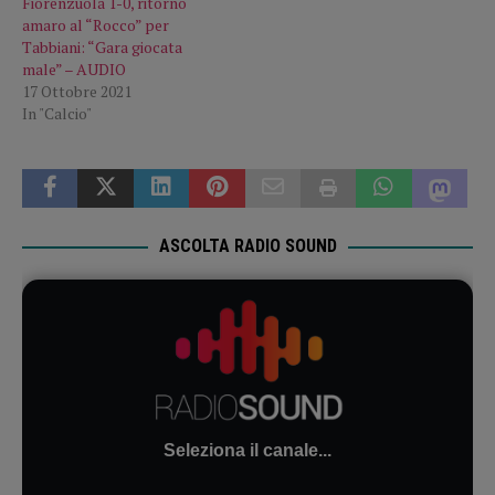
Fiorenzuola 1-0, ritorno
amaro al “Rocco” per
Tabbiani: “Gara giocata
male” – AUDIO
17 Ottobre 2021
In "Calcio"
ASCOLTA RADIO SOUND
Seleziona il canale...