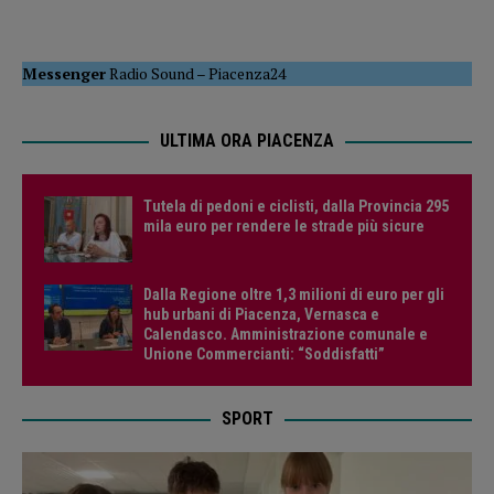
Messenger
Radio Sound
–
Piacenza24
ULTIMA ORA PIACENZA
Tutela di pedoni e ciclisti, dalla Provincia 295
mila euro per rendere le strade più sicure
Dalla Regione oltre 1,3 milioni di euro per gli
hub urbani di Piacenza, Vernasca e
Calendasco. Amministrazione comunale e
Unione Commercianti: “Soddisfatti”
SPORT