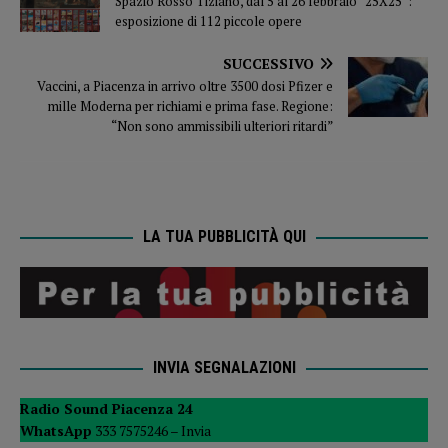
Spazio Rosso Tiziano, dal 5 al 26 febbraio “25X25”:
esposizione di 112 piccole opere
SUCCESSIVO
Vaccini, a Piacenza in arrivo oltre 3500 dosi Pfizer e
mille Moderna per richiami e prima fase. Regione:
“Non sono ammissibili ulteriori ritardi”
LA TUA PUBBLICITÀ QUI
INVIA SEGNALAZIONI
Radio Sound Piacenza 24
WhatsApp
333 7575246 –
Invia