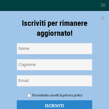
×
Iscriviti per rimanere
aggiornato!
HOME
NOTIZIE
POLITICA
Piacenza Duemila
Procedendo accetti la privacy policy
Eventi, il sindaco Barbieri risponde a Levoni
Piacenza Duemila Eventi, il sindaco