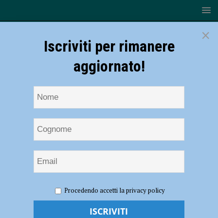
×
Iscriviti per rimanere
aggiornato!
HOME
NOTIZIE
ATTUALITÀ
Il Piacenza Jazz Fest
Procedendo accetti la privacy policy
festeggia i diciotto anni, ospiti illustri e un ricco programma per
l’edizione 2021