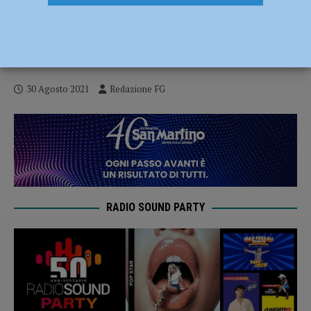
Il Piacenza Jazz Fest festeggia i diciotto
anni, ospiti illustri e un ricco programma
per l’edizione 2021
30 Agosto 2021
Redazione FG
RADIO SOUND PARTY