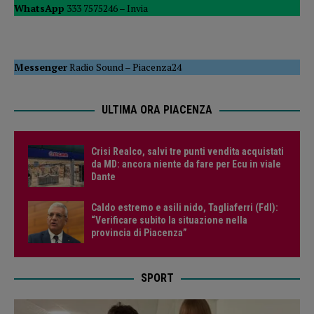
WhatsApp
333 7575246 –
Invia
Messenger
Radio Sound
–
Piacenza24
ULTIMA ORA PIACENZA
Crisi Realco, salvi tre punti vendita acquistati
da MD: ancora niente da fare per Ecu in viale
Dante
Caldo estremo e asili nido, Tagliaferri (FdI):
“Verificare subito la situazione nella
provincia di Piacenza”
SPORT