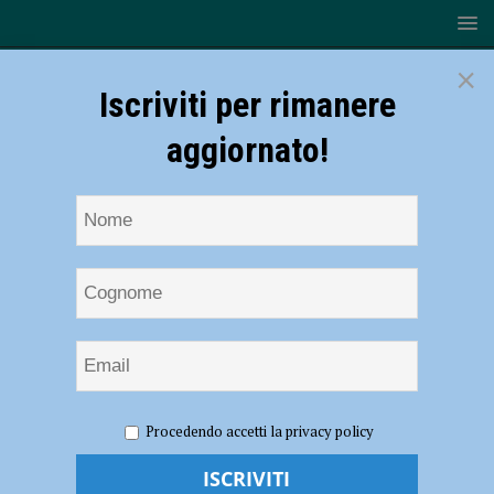
×
Iscriviti per rimanere
aggiornato!
HOME
NOTIZIE
ATTUALITÀ
Piacenza si fa smart,
Procedendo accetti la privacy policy
tecnologia per facilitare la vita dei cittadini
Piacenza si fa smart, tecnologia per