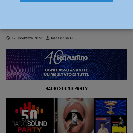
Piacenza, nel 2023 valore aggiunto a 10,3
miliardi di euro: crescita del 6,6 per
centro, il più alto in regione
27 Dicembre 2024
Redazione FG
RADIO SOUND PARTY