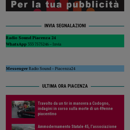
INVIA SEGNALAZIONI
Radio Sound Piacenza 24
WhatsApp
333 7575246 –
Invia
Messenger
Radio Sound
–
Piacenza24
ULTIMA ORA PIACENZA
Travolto da un tir in manovra a Codogno,
indagini in corso sulla morte di un 49enne
piacentino
Ammodernamento Statale 45, l’associazione