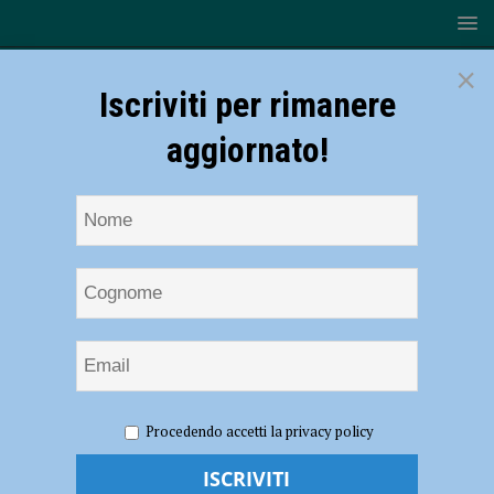
×
Iscriviti per rimanere
aggiornato!
HOME
NOTIZIE
ECONOMIA
Piacenza, nel 2023
Procedendo accetti la privacy policy
valore aggiunto a 10,3 miliardi di euro: crescita del 6,6 per centro, il più
alto in regione