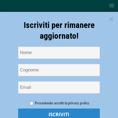
×
Iscriviti per rimanere
aggiornato!
HOME
NOTIZIE
SPORT
BASKET
Piacenza
Procedendo accetti la privacy policy
Young, U19 Gold alle finali scudetto. Dore: “Era il nostro obiettivo,
siamo pronti”