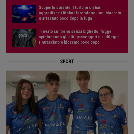
Scoperto durante il furto in un bar
aggredisce i titolari ferendone uno: bloccato
e arrestato poco dopo la fuga
Trovato sul treno senza biglietto, fugge
spintonando gli altri passeggeri e si dilegua:
rintracciato e bloccato poco dopo
SPORT