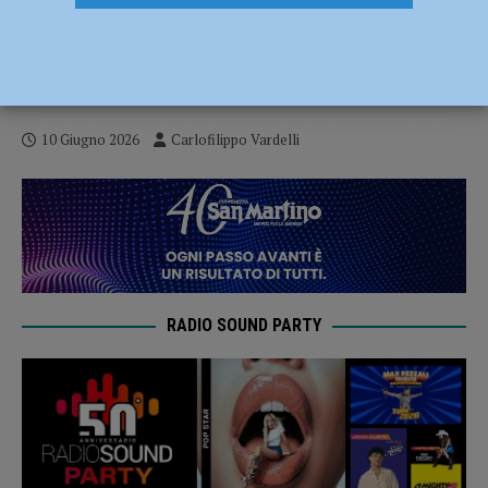
Piacenza Young, U19 Gold alle finali
scudetto. Dore: “Era il nostro obiettivo,
siamo pronti”
10 Giugno 2026
Carlofilippo Vardelli
RADIO SOUND PARTY