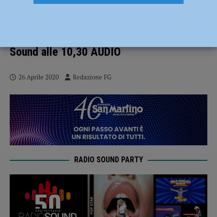
La Placentia Half Marathon si ferma ma
non si arrende, il 3 maggio la Home
edition – il via ufficiale in diretta su Radio
Sound alle 10,30 AUDIO
26 Aprile 2020
Redazione FG
RADIO SOUND PARTY