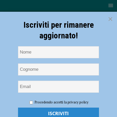
×
Iscriviti per rimanere
aggiornato!
HOME
NOTIZIE
ATTUALITÀ
La Placentia Half
Procedendo accetti la privacy policy
Marathon si ferma ma non si arrende, il 3 maggio la Home edition – il
via ufficiale in diretta su Radio Sound alle 10,30 AUDIO