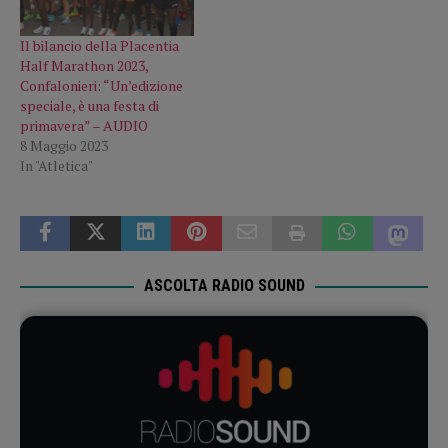
Il bilancio della Placentia
Half Marathon 2023,
Confalonieri: “Un’edizione
speciale, è una festa di
primavera” – AUDIO
8 Maggio 2023
In "Atletica"
ASCOLTA RADIO SOUND