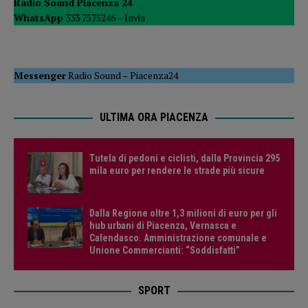
Radio Sound Piacenza 24
WhatsApp
333 7575246 –
Invia
Messenger
Radio Sound
–
Piacenza24
ULTIMA ORA PIACENZA
Tutela di pedoni e ciclisti, dalla Provincia 295
mila euro per rendere le strade più sicure
Dalla Regione oltre 1,3 milioni di euro per gli
hub urbani di Piacenza, Vernasca e
Calendasco. Amministrazione comunale e
Unione Commercianti: “Soddisfatti”
SPORT