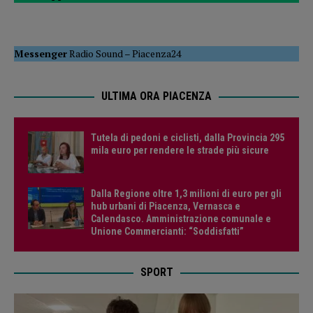
Messenger
Radio Sound
–
Piacenza24
ULTIMA ORA PIACENZA
Tutela di pedoni e ciclisti, dalla Provincia 295
mila euro per rendere le strade più sicure
Dalla Regione oltre 1,3 milioni di euro per gli
hub urbani di Piacenza, Vernasca e
Calendasco. Amministrazione comunale e
Unione Commercianti: “Soddisfatti”
SPORT