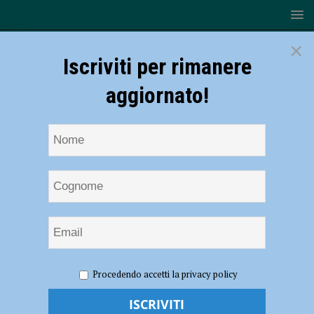
×
Iscriviti per rimanere
aggiornato!
HOME
NOTIZIE
Plácido Domingo al Teatro Municipale di
Procedendo accetti la privacy policy
Piacenza, l’evento è rinviato al 16 maggio
Plácido Domingo al Teatro Municipale di