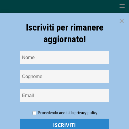
×
Iscriviti per rimanere
aggiornato!
HOME
NOTIZIE
CRONACA PIACENZA
Polizia, il
Procedendo accetti la privacy policy
sindacato: “Alla questura di Piacenza 21 nuovi agenti? Tra
pensionamenti e trasferimenti coprono a malapena il turnover”