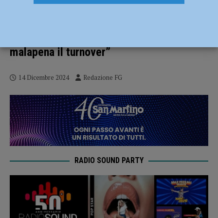
Polizia, il sindacato: “Alla questura di
Piacenza 21 nuovi agenti? Tra
pensionamenti e trasferimenti coprono a
malapena il turnover”
14 Dicembre 2024
Redazione FG
RADIO SOUND PARTY