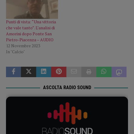
Punti di vista: “Una vittoria
che vale tanto”. L’analisi di
Amorini dopo Ponte San
Pietro-Piacenza – AUDIO
12 Novembre 2023
In "Calcio"
ASCOLTA RADIO SOUND