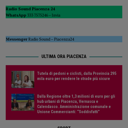
Radio Sound Piacenza 24
WhatsApp
333 7575246 –
Invia
Messenger
Radio Sound
–
Piacenza24
ULTIMA ORA PIACENZA
Tutela di pedoni e ciclisti, dalla Provincia 295
mila euro per rendere le strade più sicure
Dalla Regione oltre 1,3 milioni di euro per gli
hub urbani di Piacenza, Vernasca e
Calendasco. Amministrazione comunale e
Unione Commercianti: “Soddisfatti”