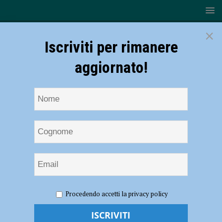
×
Iscriviti per rimanere
aggiornato!
HOME
NOTIZIE
SPORT
CALCIO
Ponte San
Procedendo accetti la privacy policy
Pietro-Piacenza: trasferta vietata per i tifosi biancorossi
Ponte San Pietro-Piacenza: trasferta