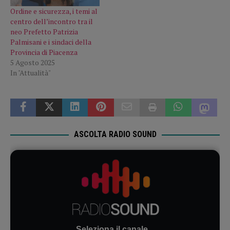
Ordine e sicurezza, i temi al
centro dell’incontro tra il
neo Prefetto Patrizia
Palmisani e i sindaci della
Provincia di Piacenza
5 Agosto 2025
In "Attualità"
ASCOLTA RADIO SOUND
Seleziona il canale...