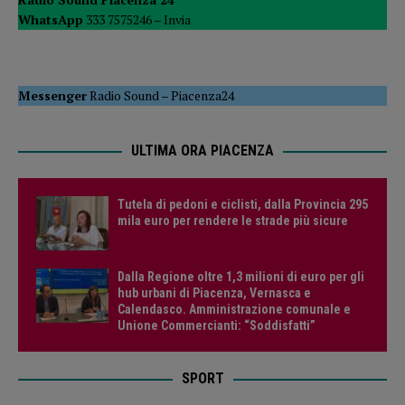
WhatsApp
333 7575246 –
Invia
Messenger
Radio Sound
–
Piacenza24
ULTIMA ORA PIACENZA
Tutela di pedoni e ciclisti, dalla Provincia 295
mila euro per rendere le strade più sicure
Dalla Regione oltre 1,3 milioni di euro per gli
hub urbani di Piacenza, Vernasca e
Calendasco. Amministrazione comunale e
Unione Commercianti: “Soddisfatti”
SPORT