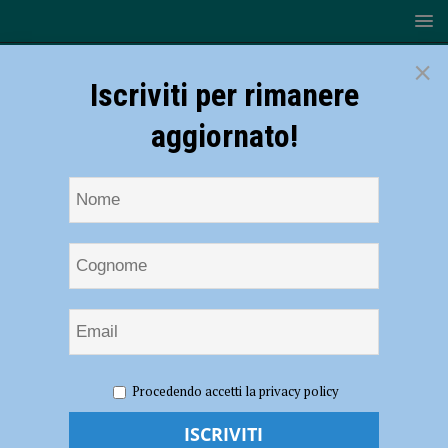
×
Iscriviti per rimanere
aggiornato!
HOME
NOTIZIE
CRONACA PIACENZA
Prevenire le
Procedendo accetti la privacy policy
infiltrazioni criminali, nuova intesa tra prefettura e sindaci del
Piacentino