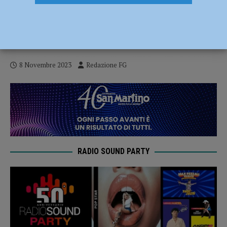
Prevenire le infiltrazioni criminali, nuova
intesa tra prefettura e sindaci del
Piacentino
8 Novembre 2023
Redazione FG
RADIO SOUND PARTY