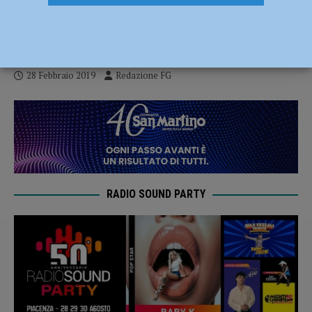
principessa Soraya a palazzo Farnese –
AUDIO
28 Febbraio 2019
Redazione FG
RADIO SOUND PARTY