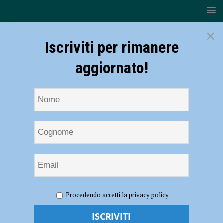
×
Iscriviti per rimanere
aggiornato!
HOME
NOTIZIE
ATTUALITÀ
Simbolo dei diritti
Procedendo accetti la privacy policy
delle donne, la principessa Soraya a palazzo Farnese – AUDIO
Simbolo dei diritti delle donne, la