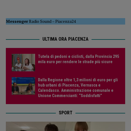
Messenger
Radio Sound
–
Piacenza24
ULTIMA ORA PIACENZA
Tutela di pedoni e ciclisti, dalla Provincia 295
mila euro per rendere le strade più sicure
Dalla Regione oltre 1,3 milioni di euro per gli
hub urbani di Piacenza, Vernasca e
Calendasco. Amministrazione comunale e
Unione Commercianti: “Soddisfatti”
SPORT