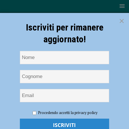
×
Iscriviti per rimanere
aggiornato!
HOME
NOTIZIE
Public Art Nebbia d’Agosto il 15
Procedendo accetti la privacy policy
settembre i Giardinetto di Piazza Cittadella: protesta contro il
Parcheggio interrato