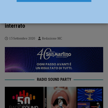
Public Art Nebbia d’Agosto il 15
settembre i Giardinetto di Piazza
Cittadella: protesta contro il Parcheggio
interrato
13 Settembre 2020
Redazione MC
RADIO SOUND PARTY