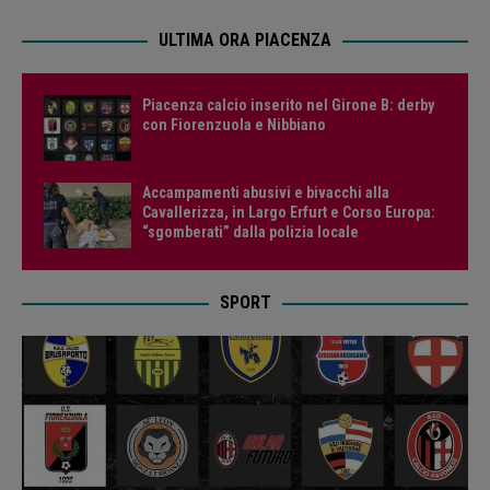
ULTIMA ORA PIACENZA
Piacenza calcio inserito nel Girone B: derby
con Fiorenzuola e Nibbiano
Accampamenti abusivi e bivacchi alla
Cavallerizza, in Largo Erfurt e Corso Europa:
“sgomberati” dalla polizia locale
SPORT