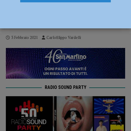
Punti di vista: “Ossigeno puro”. L’analisi
di Andrea Amorini dopo Livorno-Piacenza
– AUDIO
3 Febbraio 2021
Carlofilippo Vardelli
RADIO SOUND PARTY