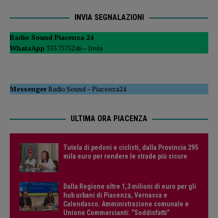
INVIA SEGNALAZIONI
Radio Sound Piacenza 24
WhatsApp
333 7575246 –
Invia
Messenger
Radio Sound
–
Piacenza24
ULTIMA ORA PIACENZA
Tutela di pedoni e ciclisti, dalla Provincia 295
mila euro per rendere le strade più sicure
Dalla Regione oltre 1,3 milioni di euro per gli
hub urbani di Piacenza, Vernasca e
Calendasco. Amministrazione comunale e
Unione Commercianti: “Soddisfatti”