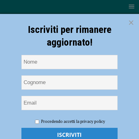
×
Iscriviti per rimanere
aggiornato!
HOME
NOTIZIE
SPORT
CALCIO
Punti di
Procedendo accetti la privacy policy
vista: “Ossigeno puro”. L’analisi di Andrea Amorini dopo Livorno-
Piacenza – AUDIO