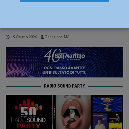
Al via il 20 giugno la quarta edizione di
Incontri in Trebbia Shire, il festival
diffuso per conoscere la Val Trebbia
19 Giugno 2026
Redazione MC
RADIO SOUND PARTY