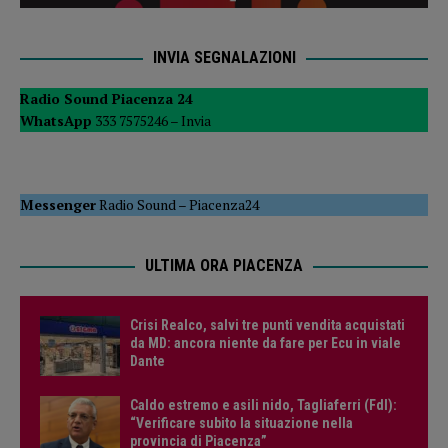
INVIA SEGNALAZIONI
Radio Sound Piacenza 24
WhatsApp
333 7575246 –
Invia
Messenger
Radio Sound
–
Piacenza24
ULTIMA ORA PIACENZA
Crisi Realco, salvi tre punti vendita acquistati
da MD: ancora niente da fare per Ecu in viale
Dante
Caldo estremo e asili nido, Tagliaferri (FdI):
“Verificare subito la situazione nella
provincia di Piacenza”