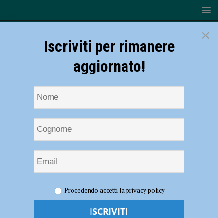
×
Iscriviti per rimanere
aggiornato!
HOME
NOTIZIE
EVENTI A PIACENZA
Al via il 20
Procedendo accetti la privacy policy
giugno la quarta edizione di Incontri in Trebbia Shire, il festival diffuso
per conoscere la Val Trebbia