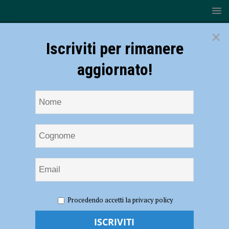
×
Iscriviti per rimanere
aggiornato!
HOME
NOTIZIE
ATTUALITÀ
Il Nero di Pecorara
Procedendo accetti la privacy policy
raddoppia, successo per la rassegna estiva del tartufo
Il Nero di Pecorara raddoppia, successo