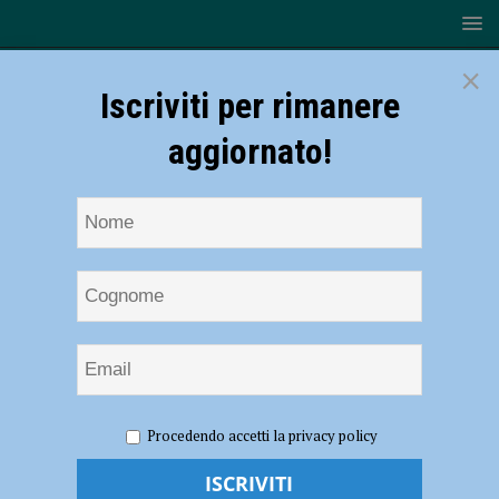
×
Iscriviti per rimanere
aggiornato!
HOME
NOTIZIE
ATTUALITÀ
Prosegue
Procedendo accetti la privacy policy
l’emergenza smog, restano in vigore le limitazioni
aggiuntive su traffico e riscaldamento