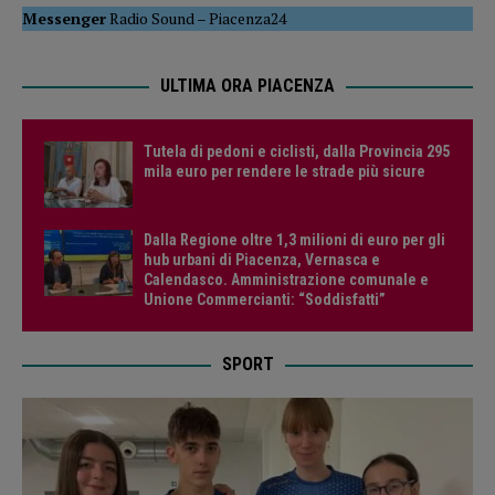
Messenger
Radio Sound
–
Piacenza24
ULTIMA ORA PIACENZA
Tutela di pedoni e ciclisti, dalla Provincia 295
mila euro per rendere le strade più sicure
Dalla Regione oltre 1,3 milioni di euro per gli
hub urbani di Piacenza, Vernasca e
Calendasco. Amministrazione comunale e
Unione Commercianti: “Soddisfatti”
SPORT