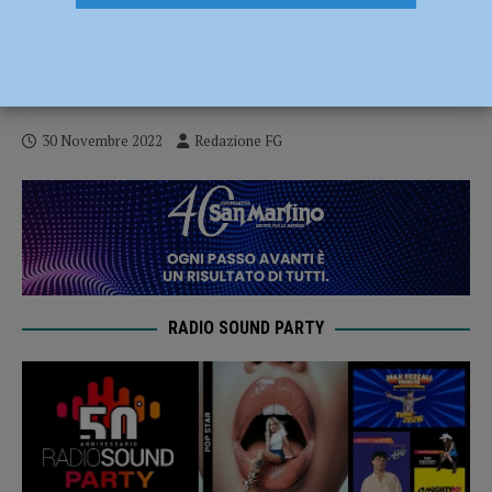
Prosegue l’emergenza smog, restano in
vigore le limitazioni aggiuntive su traffico
e riscaldamento
30 Novembre 2022
Redazione FG
RADIO SOUND PARTY