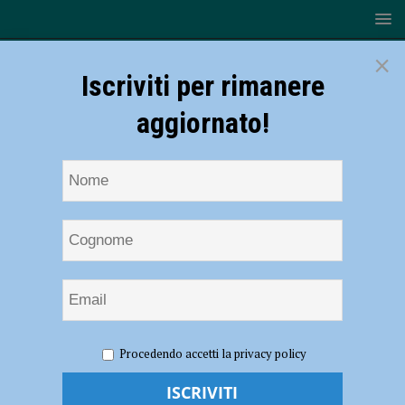
×
Iscriviti per rimanere
aggiornato!
HOME
NOTIZIE
SPORT
BASKET
Rimini –
Procedendo accetti la privacy policy
Bakery 74-71, i biancorossi chiudono il 2019 con una scofitta
Rimini – Bakery 74-71, i biancorossi