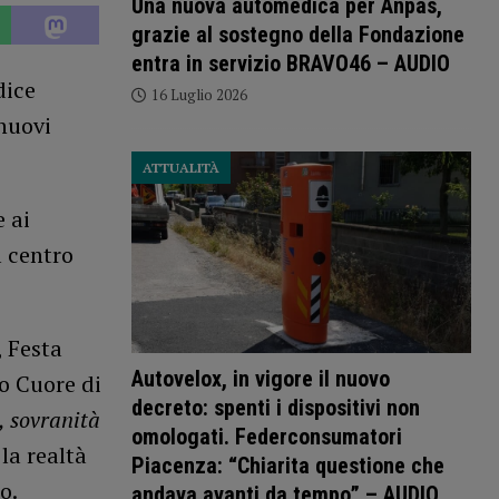
Una nuova automedica per Anpas,
grazie al sostegno della Fondazione
entra in servizio BRAVO46 – AUDIO
dice
16 Luglio 2026
nuovi
ATTUALITÀ
 ai
l centro
, Festa
Autovelox, in vigore il nuovo
ro Cuore di
decreto: spenti i dispositivi non
, sovranità
omologati. Federconsumatori
 la realtà
Piacenza: “Chiarita questione che
o.
andava avanti da tempo” – AUDIO