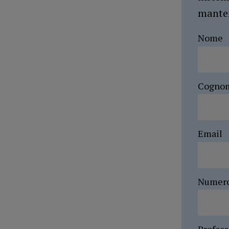
manten
Nome
Cogno
Email
Numer