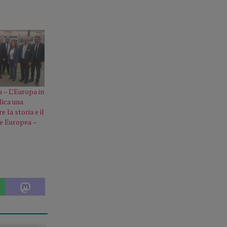
a – L’Europa in
olica una
e la storia e il
ne Europea –