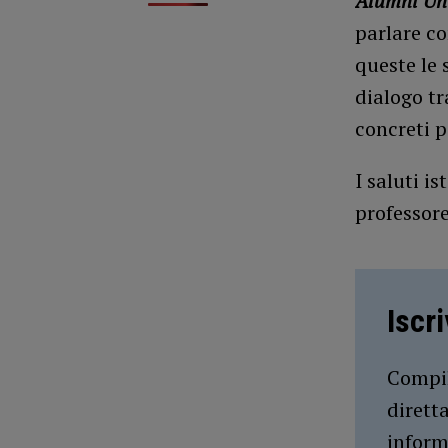
Alumni Un
parlare co
queste le 
dialogo tr
concreti 
I saluti i
professor
Iscr
Compil
dirett
inform