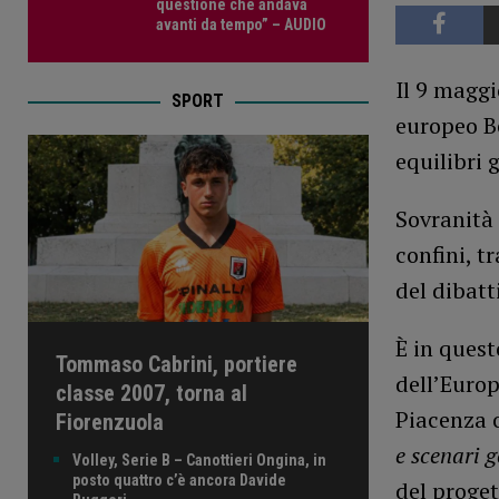
questione che andava
avanti da tempo” – AUDIO
Il 9 maggio
SPORT
europeo Be
equilibri g
Sovranità 
confini, t
del dibatt
È in ques
Tommaso Cabrini, portiere
dell’Europ
classe 2007, torna al
Piacenza 
Fiorenzuola
e scenari g
Volley, Serie B – Canottieri Ongina, in
posto quattro c’è ancora Davide
del proget