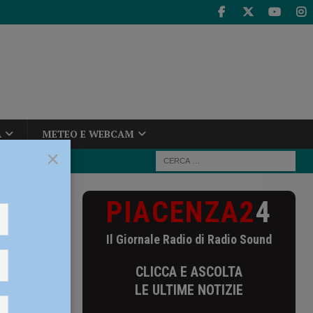
A
METEO E WEBCAM
×
PIACENZA2
4
ui nuovi
Il Giornale Radio di Radio Sound
 sui
CLICCA E ASCOLTA
agno
LE ULTIME NOTIZIE