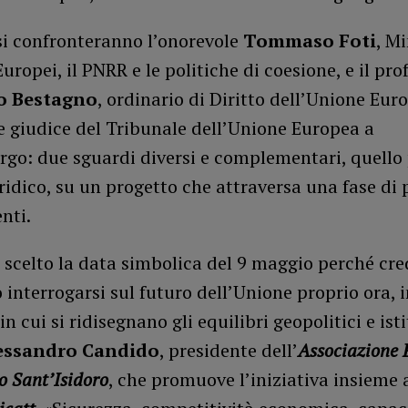
si confronteranno l’onorevole
Tommaso Foti
, Mi
Europei, il PNRR e le politiche di coesione, e il pro
o Bestagno
, ordinario di Diritto dell’Unione Eur
e giudice del Tribunale dell’Unione Europea a
go: due sguardi diversi e complementari, quello p
ridico, su un progetto che attraversa una fase di 
nti.
scelto la data simbolica del 9 maggio perché cre
 interrogarsi sul futuro dell’Unione proprio ora, 
 cui si ridisegnano gli equilibri geopolitici e ist
essandro Candido
, presidente dell’
Associazione 
io Sant’Isidoro
, che promuove l’iniziativa insieme 