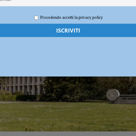
2026
Redazione FG
Attualità
torna al Fiorenzuola
CALCIO
Procedendo accetti la privacy policy