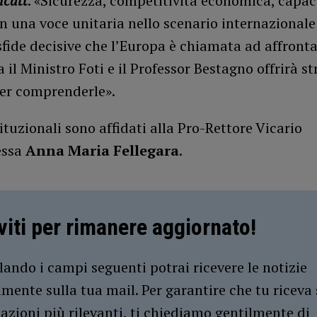
icatt
. «Sicurezza, competitività economica, capac
n una voce unitaria nello scenario internazionale
sfide decisive che l’Europa è chiamata ad affrontar
a il Ministro Foti e il Professor Bestagno offrirà s
per comprenderle».
stituzionali sono affidati alla Pro-Rettore Vicario
essa
Anna Maria Fellegara
.
iviti per rimanere aggiornato!
ando i campi seguenti potrai ricevere le notizie
amente sulla tua mail. Per garantire che tu riceva 
azioni più rilevanti, ti chiediamo gentilmente di