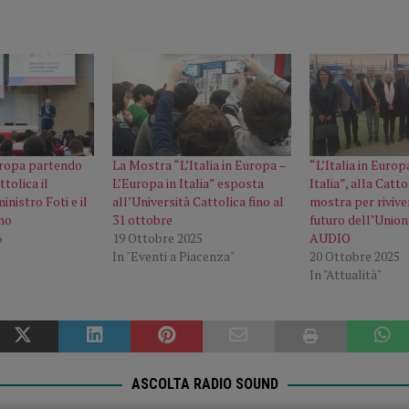
uropa partendo
La Mostra “L’Italia in Europa –
“L’Italia in Europ
ttolica il
L’Europa in Italia” esposta
Italia”, alla Catt
nistro Foti e il
all’Università Cattolica fino al
mostra per riviver
no
31 ottobre
futuro dell’Unio
6
19 Ottobre 2025
AUDIO
In "Eventi a Piacenza"
20 Ottobre 2025
In "Attualità"
ASCOLTA RADIO SOUND