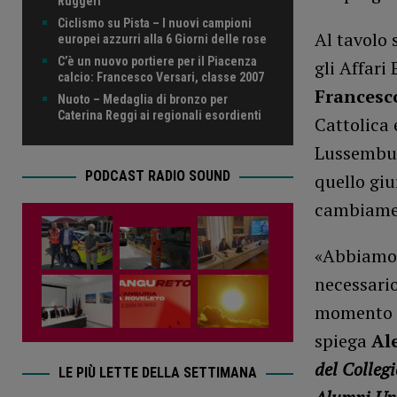
Ruggeri
Ciclismo su Pista – I nuovi campioni
Al tavolo 
europei azzurri alla 6 Giorni delle rose
C’è un nuovo portiere per il Piacenza
gli Affari 
calcio: Francesco Versari, classe 2007
Francesc
Nuoto – Medaglia di bronzo per
Caterina Reggi ai regionali esordienti
Cattolica 
Lussembur
PODCAST RADIO SOUND
quello giu
cambiame
«Abbiamo 
necessario
momento in
spiega
Al
del Colleg
LE PIÙ LETTE DELLA SETTIMANA