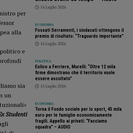
16 Luglio 2026
nistro per
fessor
ECONOMIA
Fossati Serramenti, i sindacati ottengono il
opea alla
premio di risultato: “Traguardo importante”
16 Luglio 2026
olitico e
profondi
POLITICA
Eolico a Ferriere, Murelli: “Oltre 12 mila
firme dimostrano che il territorio vuole
essere ascoltato”
diamo sia
16 Luglio 2026
in un
ituzionali»
ECONOMIA
Torna il Fondo sociale per lo sport, 45 mila
Ex Studenti
euro per le famiglie economicamente
fragili. Appello ai privati: “Facciamo
agli
squadra” – AUDIO