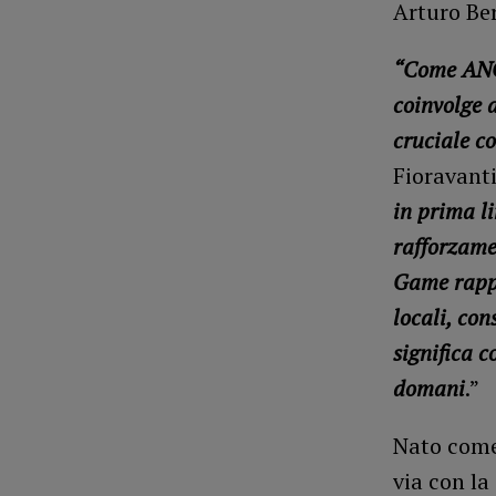
Arturo Ber
“Come ANCI
coinvolge a
cruciale c
Fioravanti
in prima li
rafforzamen
Game rappr
locali, co
significa c
domani
.”
Nato come 
via con la