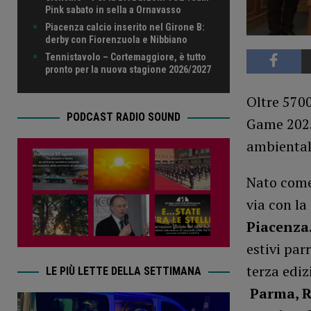
Pink sabato in sella a Ornavasso
Piacenza calcio inserito nel Girone B:
derby con Fiorenzuola e Nibbiano
Tennistavolo – Cortemaggiore, è tutto
pronto per la nuova stagione 2026/2027
Oltre 5700
PODCAST RADIO SOUND
Game 2025
ambiental
Nato come 
via con la
Piacenza
estivi par
terza edizi
LE PIÙ LETTE DELLA SETTIMANA
Parma, R