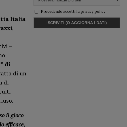
Procedendo accetti la privacy policy
tta Italia
gazzi
,
ivi –
no
” di
ratta di un
a di
cuiti
riuso.
o il gioco
o efficace,