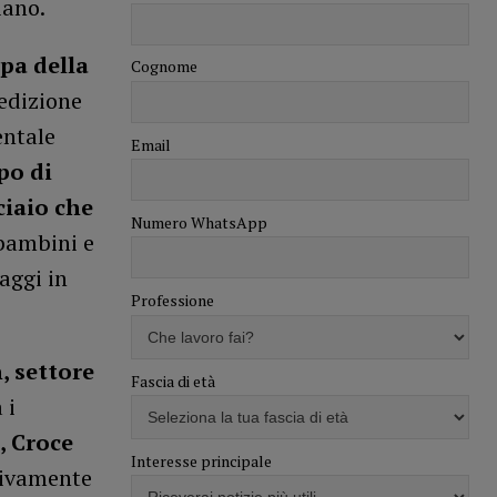
liano.
pa della
Cognome
’edizione
entale
Email
po di
ciaio che
Numero WhatsApp
 bambini e
aggi in
Professione
, settore
Fascia di età
 i
, Croce
Interesse principale
tivamente