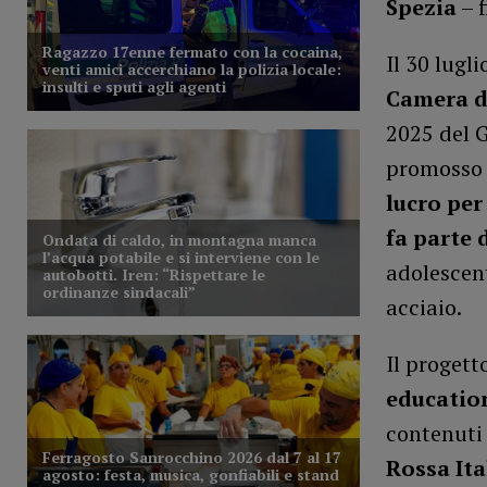
Spezia
– f
Il 30 lugl
Camera d
2025 del 
promosso
lucro per
fa parte 
adolescent
acciaio.
Il progett
education
contenuti 
Rossa It