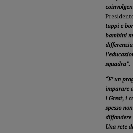
coinvolgen
President
tappi e bom
bambini me
differenzia
l’educazio
squadra”.
“E’ un pro
imparare d
i Grest, i 
spesso non
diffondere
Una rete d