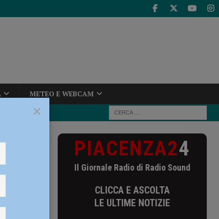
A
METEO E WEBCAM
×
PIACENZA2
4
Game, il
Il Giornale Radio di Radio Sound
el Game,
CLICCA E ASCOLTA
centri
LE ULTIME NOTIZIE