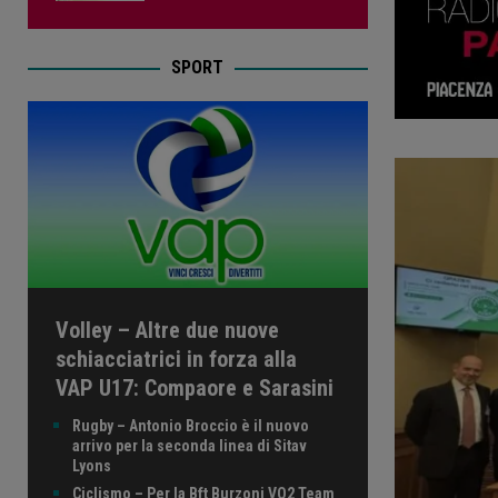
SPORT
Volley – Altre due nuove
schiacciatrici in forza alla
VAP U17: Compaore e Sarasini
Rugby – Antonio Broccio è il nuovo
arrivo per la seconda linea di Sitav
Lyons
Ciclismo – Per la Bft Burzoni VO2 Team