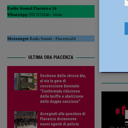
Radio Sound Piacenza 24
WhatsApp
333 7575246 –
Invia
6 Agosto 2
Messenger
Radio Sound
–
Piacenza24
ULTIMA ORA PIACENZA
Gestione delle strisce blu,
al via la gara di
concessione biennale:
“Confermata riduzione
delle tariffe e abolizione
della doppia sanzione”
Assegnati alla questura di
Piacenza diciannove
nuovi agenti di polizia