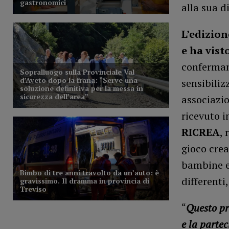
alla sua di
L’edizion
e ha vist
confermand
sensibiliz
associazio
ricevuto i
RICREA
, 
gioco crea
bambine e 
differenti
“
Questo pr
e la partec