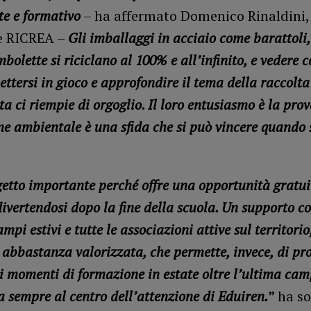
te e formativo
– ha affermato Domenico Rinaldini,
e RICREA –
Gli imballaggi in acciaio come barattoli,
bolette si riciclano al 100% e all’infinito, e vedere c
ttersi in gioco e approfondire il tema della raccolta
ta ci riempie di orgoglio. Il loro entusiasmo è la pro
ne ambientale è una sfida che si può vincere quando s
getto importante perché offre una opportunità gratui
ivertendosi dopo la fine della scuola. Un supporto c
campi estivi e tutte le associazioni attive sul territori
 abbastanza valorizzata, che permette, invece, di pr
 i momenti di formazione in estate oltre l’ultima cam
a sempre al centro dell’attenzione di Eduiren.
”
ha so