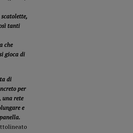
 scatolette,
osì tanti
va che
i gioca di
ta di
oncreto per
o, una rete
olungare e
panella.
ttolineato