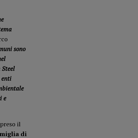
he
 tema
rco
muni sono
nel
 Steel
 enti
mbientale
i e
preso il
miglia di