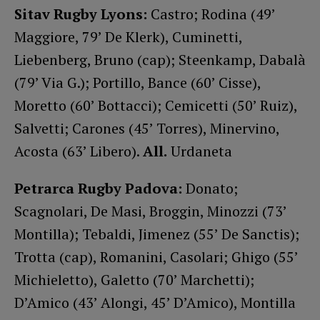
Sitav Rugby Lyons:
Castro; Rodina (49’
Maggiore, 79’ De Klerk), Cuminetti,
Liebenberg, Bruno (cap); Steenkamp, Dabalà
(79’ Via G.); Portillo, Bance (60’ Cisse),
Moretto (60’ Bottacci); Cemicetti (50’ Ruiz),
Salvetti; Carones (45’ Torres), Minervino,
Acosta (63’ Libero).
All.
Urdaneta
Petrarca Rugby Padova:
Donato;
Scagnolari, De Masi, Broggin, Minozzi (73’
Montilla); Tebaldi, Jimenez (55’ De Sanctis);
Trotta (cap), Romanini, Casolari; Ghigo (55’
Michieletto), Galetto (70’ Marchetti);
D’Amico (43’ Alongi, 45’ D’Amico), Montilla