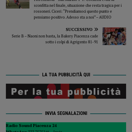
sconfitta nel finale, situazione che resta tragica per i
rossoneri. Ciceri: “Prendiamoci questo punto e
pensiamo positivo. Adesso sta a noi” – AUDIO
SUCCESSIVO
Serie B – Naoni non basta, la Bakery Piacenza cade
sotto i colpi di Agrigento 81-91
LA TUA PUBBLICITÀ QUI
INVIA SEGNALAZIONI
Radio Sound Piacenza 24
WhatsApp
333 7575246 –
Invia