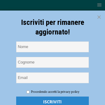
×
Iscriviti per rimanere
aggiornato!
HOME
NOTIZIE
Rugby – I Lyons strappano un punto ai
Procedendo accetti la privacy policy
Campioni d’Italia di Padova
Rugby – I Lyons strappano un punto ai