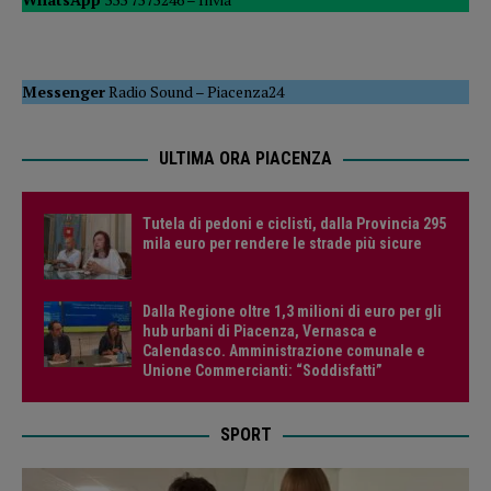
Messenger
Radio Sound
–
Piacenza24
ULTIMA ORA PIACENZA
Tutela di pedoni e ciclisti, dalla Provincia 295
mila euro per rendere le strade più sicure
Dalla Regione oltre 1,3 milioni di euro per gli
hub urbani di Piacenza, Vernasca e
Calendasco. Amministrazione comunale e
Unione Commercianti: “Soddisfatti”
SPORT