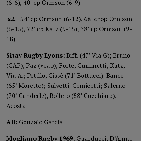
(6-6), 40’ cp Ormson (6-9)
s.t.
54’ cp Ormson (6-12), 68’ drop Ormson
(6-15), 72’ cp Katz (9-15), 78’ cp Ormson (9-
18)
Sitav Rugby Lyons:
Biffi (47’ Via G); Bruno
(CAP), Paz (vcap), Forte, Cuminetti; Katz,
Via A.; Petillo, Cissè (71’ Bottacci), Bance
(65’ Moretto); Salvetti, Cemicetti; Salerno
(70’ Canderle), Rollero (58’ Cocchiaro),
Acosta
All:
Gonzalo Garcia
Mogliano Rugby 1969:
Guarducci; D’Anna,