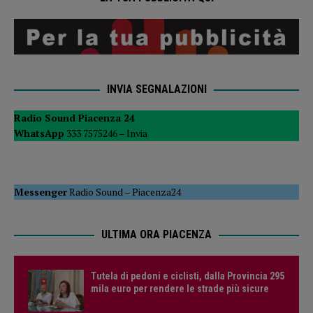
INVIA SEGNALAZIONI
Radio Sound Piacenza 24
WhatsApp
333 7575246 –
Invia
Messenger
Radio Sound
–
Piacenza24
ULTIMA ORA PIACENZA
Tutela di pedoni e ciclisti, dalla Provincia 295
mila euro per rendere le strade più sicure