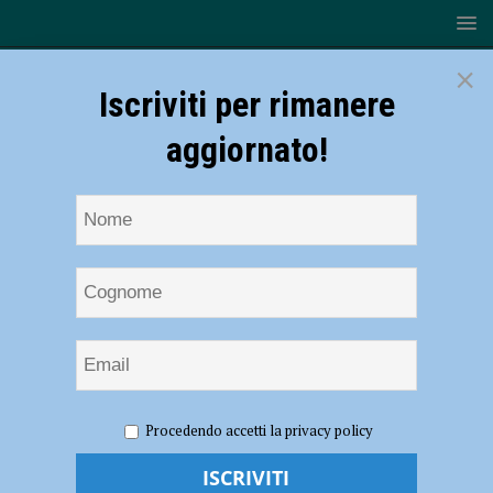
×
Iscriviti per rimanere
aggiornato!
HOME
NOTIZIE
SPORT
RUGBY
Rugby Lyons,
Procedendo accetti la privacy policy
occasione persa: Mogliano espugna il Beltrametti 9-18
Rugby Lyons, occasione persa: Mogliano