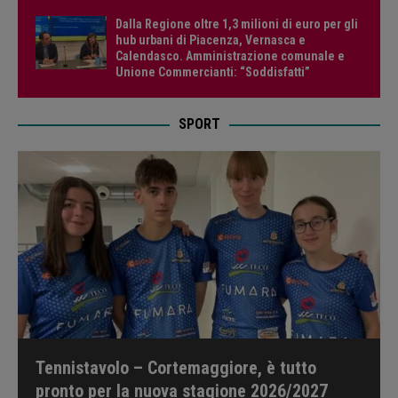
Dalla Regione oltre 1,3 milioni di euro per gli
hub urbani di Piacenza, Vernasca e
Calendasco. Amministrazione comunale e
Unione Commercianti: “Soddisfatti”
SPORT
Tennistavolo – Cortemaggiore, è tutto
pronto per la nuova stagione 2026/2027