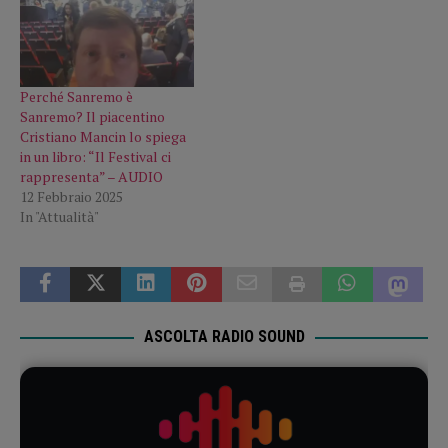
Perché Sanremo è
Sanremo? Il piacentino
Cristiano Mancin lo spiega
in un libro: “Il Festival ci
rappresenta” – AUDIO
12 Febbraio 2025
In "Attualità"
ASCOLTA RADIO SOUND