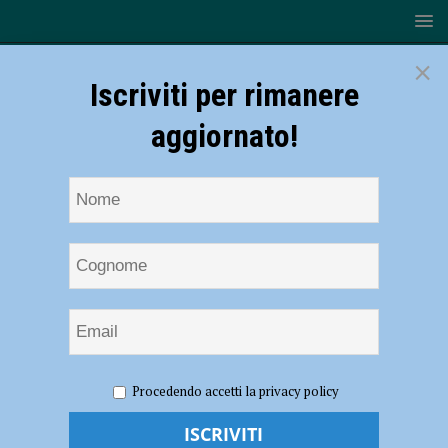
×
Iscriviti per rimanere
aggiornato!
HOME
NOTIZIE
ATTUALITÀ
Sanremo 2021, le
Procedendo accetti la privacy policy
considerazioni finali su un Festival storico che premia il rock
Sanremo 2021, le considerazioni finali su