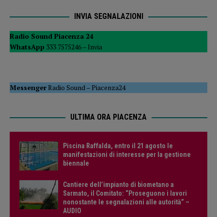
INVIA SEGNALAZIONI
Radio Sound Piacenza 24
WhatsApp
333 7575246 –
Invia
Messenger
Radio Sound
–
Piacenza24
ULTIMA ORA PIACENZA
Piscina Raffalda, entro il 21 agosto le
manifestazioni di interesse per la gestione
biennale
Cantiere dell’impianto di biometano a
Sarmato, il Comitato: “Proseguono i lavori
nonostante le segnalazioni alle autorità” –
AUDIO