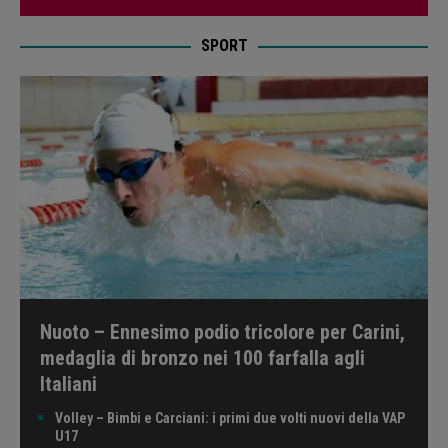
SPORT
Nuoto – Ennesimo podio tricolore per Carini,
medaglia di bronzo nei 100 farfalla agli
Italiani
Volley – Bimbi e Carciani: i primi due volti nuovi della VAP
U17