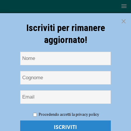
×
Iscriviti per rimanere
aggiornato!
HOME
NOTIZIE
Scherma – Vera Perini (Pettorelli)
Procedendo accetti la privacy policy
premiata dalla Regione Piemonte per l’oro europeo Under 23
Scherma – Vera Perini (Pettorelli)