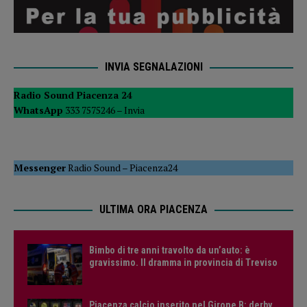
INVIA SEGNALAZIONI
Radio Sound Piacenza 24
WhatsApp
333 7575246 –
Invia
Messenger
Radio Sound
–
Piacenza24
ULTIMA ORA PIACENZA
Bimbo di tre anni travolto da un’auto: è
gravissimo. Il dramma in provincia di Treviso
Piacenza calcio inserito nel Girone B: derby