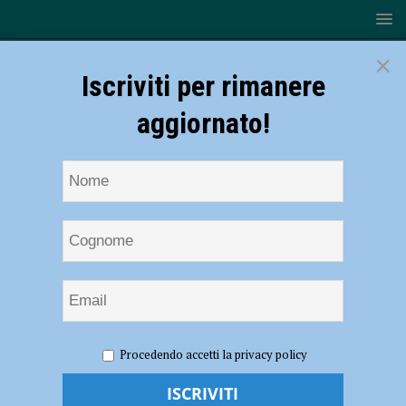
×
Iscriviti per rimanere
aggiornato!
HOME
NOTIZIE
POLITICA
Schlein alla festa del Pd:
Procedendo accetti la privacy policy
“Un governo a cui non piace la liberà di stampa”. Elezioni regionali:
“De Pascale l’uomo giusto” – AUDIO