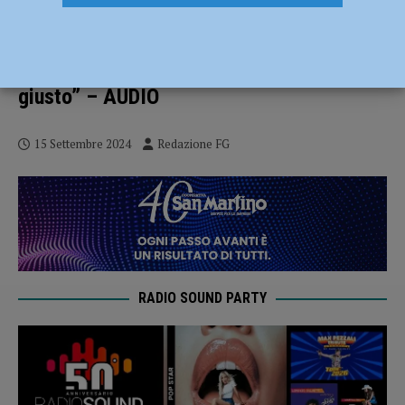
Schlein alla festa del Pd: “Un governo a
cui non piace la liberà di stampa”.
Elezioni regionali: “De Pascale l’uomo
giusto” – AUDIO
15 Settembre 2024
Redazione FG
RADIO SOUND PARTY