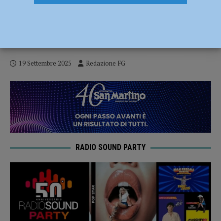
Screening tumore del cavo orale, in 150
presenti ai controlli: diciannove persone
prese in carico
19 Settembre 2025
Redazione FG
RADIO SOUND PARTY