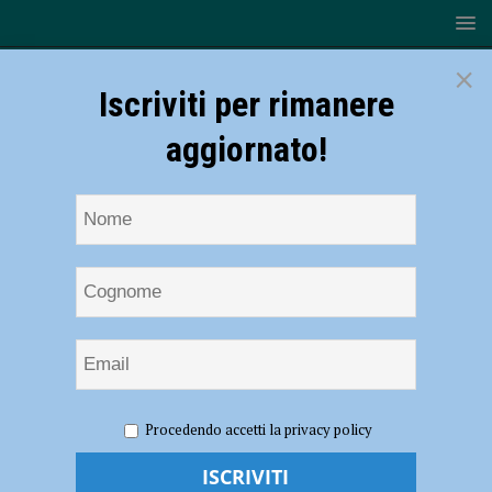
×
Iscriviti per rimanere
aggiornato!
HOME
NOTIZIE
ATTUALITÀ
Screening tumore del
Procedendo accetti la privacy policy
cavo orale, in 150 presenti ai controlli: diciannove persone prese in
carico