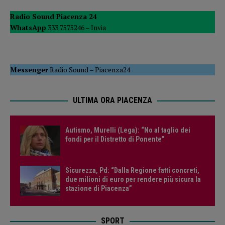
Radio Sound Piacenza 24
WhatsApp
333 7575246 –
Invia
Messenger
Radio Sound
–
Piacenza24
ULTIMA ORA PIACENZA
Autismo, Murelli (Lega): “No al taglio dei
fondi per il Distretto di Ponente”
Sicurezza, Pd: “Dalla Regione fatti concreti,
due milioni di euro per rendere più sicura la
stazione di Piacenza”
SPORT