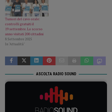
Tumori del cavo orale:
controlli gratuiti il
19 settembre. Lo scorso
anno visitati 200 cittadini
8 Settembre 2025
In "Attualità"
ASCOLTA RADIO SOUND