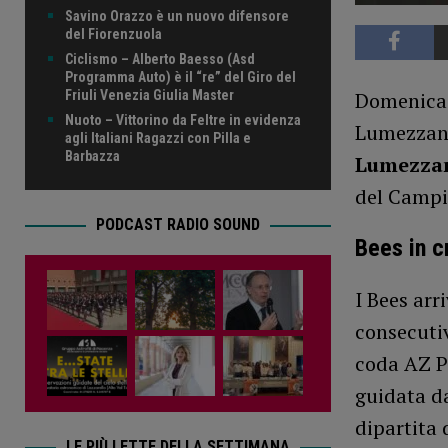
Savino Orazzo è un nuovo difensore
del Fiorenzuola
Ciclismo – Alberto Baesso (Asd
Programma Auto) è il “re” del Giro del
Domenica 
Friuli Venezia Giulia Master
Nuoto – Vittorino da Feltre in evidenza
Lumezzane 
agli Italiani Ragazzi con Pilla e
Barbazza
Lumezza
del Campi
PODCAST RADIO SOUND
Bees in cr
I Bees arr
consecutiv
coda AZ P
guidata d
dipartita 
LE PIÙ LETTE DELLA SETTIMANA