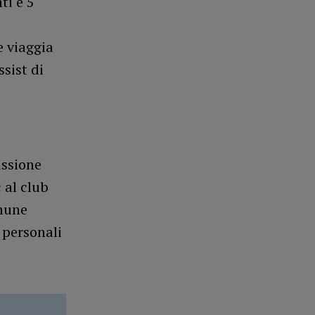
ti e 5
e viaggia
sist di
issione
 al club
omune
e personali