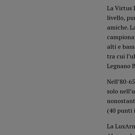
La Virtus 
livello, p
amiche. L
campionato
alti e bas
tra cui l’
Legnano B
Nell’80-65
solo nell’
nonostante
(40 punti 
La LuxArm 