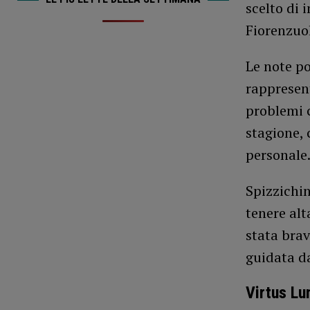
scelto di 
Fiorenzuol
Le note po
rappresent
problemi c
stagione, 
personale
Spizzichin
tenere alt
stata brav
guidata d
Virtus L