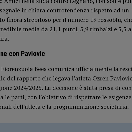
 Amici nella sfida contro Legnano, con soli 4 pun
 segnale in chiara controtendenza rispetto ad un
 finora strepitoso per il numero 19 rossoblu, ch
redibile media da 21,1 punti, 5,9 rimbalzi e 5,5 as
ara.
ne con Pavlovic
 Fiorenzuola Bees comunica ufficialmente la resc
e del rapporto che legava l’atleta Ozren Pavlovic
gione 2024/2025. La decisione è stata presa di c
a le parti, con l’obiettivo di rispettare le esigenz
onali dell’atleta e la programmazione societaria.