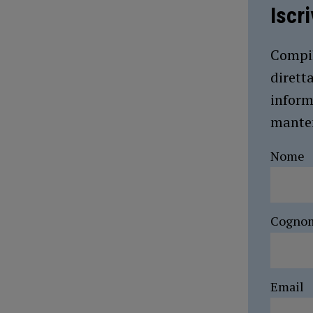
Iscr
Compil
dirett
inform
manten
Nome
Cogno
Email