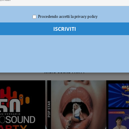
re 2024
Carlofilippo Vardelli
Basket
,
Notizie
,
Sport
dI): “Verificare subito la situazione nella provincia di Piacenza”
POLITICA
Procedendo accetti la privacy policy
RADIO SOUND PARTY