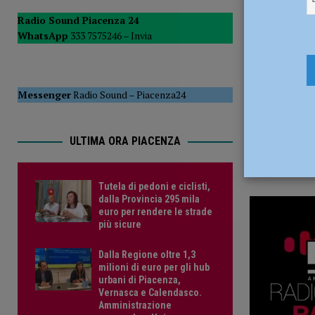
29 Novemb
POLITICA
Radio Sound Piacenza 24
WhatsApp
333 7575246 –
Invia
[ 5 Agosto 2026 ]
Caldo estremo e asili nido, Tagliaferri (F
Messenger
Radio Sound
–
Piacenza24
ULTIMA ORA PIACENZA
Tutela di pedoni e ciclisti,
dalla Provincia 295 mila
euro per rendere le strade
più sicure
Dalla Regione oltre 1,3
milioni di euro per gli hub
urbani di Piacenza,
Vernasca e Calendasco.
Amministrazione