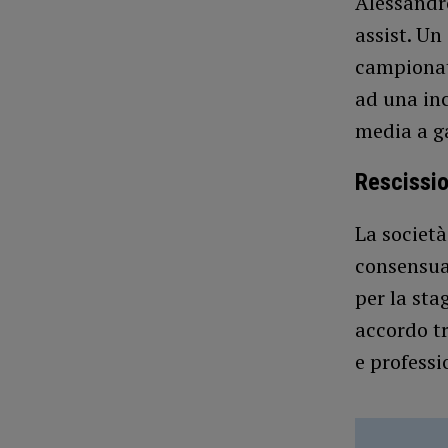
Alessandro
assist. Un
campionato
ad una inc
media a g
Rescissio
La società
consensual
per la sta
accordo tr
e professi