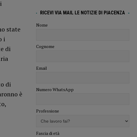
i
RICEVI VIA MAIL LE NOTIZIE DI PIACENZA
Nome
o state
 i
Cognome
e di
ria
Email
o di
Numero WhatsApp
Saronno è
to,
Professione
Fascia di età