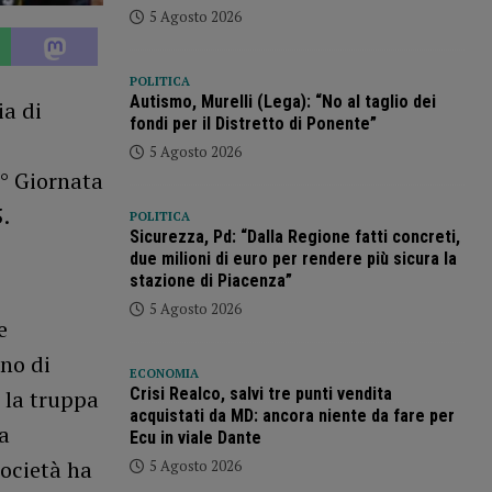
5 Agosto 2026
POLITICA
Autismo, Murelli (Lega): “No al taglio dei
ia di
fondi per il Distretto di Ponente”
5 Agosto 2026
4° Giornata
.
POLITICA
Sicurezza, Pd: “Dalla Regione fatti concreti,
due milioni di euro per rendere più sicura la
stazione di Piacenza”
5 Agosto 2026
e
ino di
ECONOMIA
Crisi Realco, salvi tre punti vendita
 la truppa
acquistati da MD: ancora niente da fare per
a
Ecu in viale Dante
società ha
5 Agosto 2026