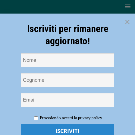
×
Iscriviti per rimanere
aggiornato!
HOME
NOTIZIE
SPORT
BASKET
Serie B –
Procedendo accetti la privacy policy
Risoluzione consensuale del contratto con Andrea Mazzucchelli
Serie B – Risoluzione consensuale del