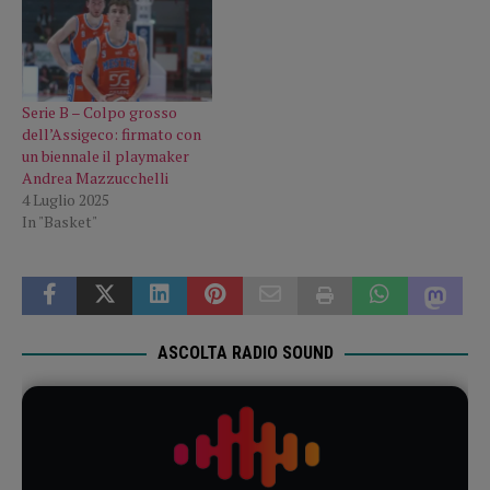
Serie B – Colpo grosso
dell’Assigeco: firmato con
un biennale il playmaker
Andrea Mazzucchelli
4 Luglio 2025
In "Basket"
ASCOLTA RADIO SOUND