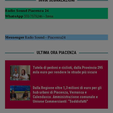
INVIA SEGNALAZIONI
Radio Sound Piacenza 24
WhatsApp
333 7575246 –
Invia
Messenger
Radio Sound
–
Piacenza24
ULTIMA ORA PIACENZA
Tutela di pedoni e ciclisti, dalla Provincia 295
mila euro per rendere le strade più sicure
Dalla Regione oltre 1,3 milioni di euro per gli
hub urbani di Piacenza, Vernasca e
Calendasco. Amministrazione comunale e
Unione Commercianti: “Soddisfatti”