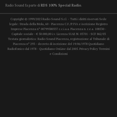
Radio Sound fa parte di
RDS 100% Special Radio
.
Copyright © 1999/2025 Radio Sound S.r.l. - Tutti i diritti riservati Sede
legale: Strada della Mola, 60 - Piacenza C.F./P.IVA e iscrizione Registro
Imprese Piacenza n° 00799580337 c.c.i.a.a. Piacenza n. r.e.a. 108530 -
Capitale sociale - € 50.000,00 i.v. Licenza SIAE N. 03701 - SCF 862/03
Testata giornalistica: Radio Sound Piacenza, registrazione al Tribunale di
Piacenza n° 293 - decreto di iscrizione del 19/06/1978 Quotidiano
Radiofonico dal 1978 - Quotidiano OnLine dal 2005.
Privacy Policy
Termini
e Condizioni