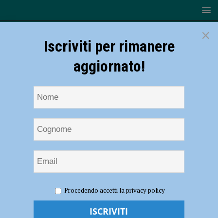
×
Iscriviti per rimanere
aggiornato!
HOME
NOTIZIE
SPORT
BASKET
Serie B –
Procedendo accetti la privacy policy
Una buona Bakery non basta, all’esordio passa Orzinuovi 77-68
Serie B – Una buona Bakery non basta,