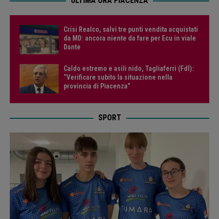
ULTIMA ORA PIACENZA
Crisi Realco, salvi tre punti vendita acquistati
da MD: ancora niente da fare per Ecu in viale
Dante
Caldo estremo e asili nido, Tagliaferri (FdI):
“Verificare subito la situazione nella
provincia di Piacenza”
SPORT