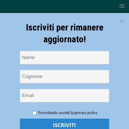
×
Iscriviti per rimanere
aggiornato!
HOME
NOTIZIE
Serie B2 – Pallavolo Sangiorgio
Procedendo accetti la privacy policy
prosegue la maledizione contro Mirandola
Serie B2 – Pallavolo Sangiorgio prosegue