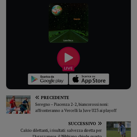
PRECEDENTE
Seregno – Piacenza 2-2, biancorossi noni:
affronteranno a Vercelli la Juve U23 ai playoff
SUCCESSIVO
Calcio dilettanti, i risultati: salvezza diretta per
l’Agazzanese, il Nibbiano chiude quarto