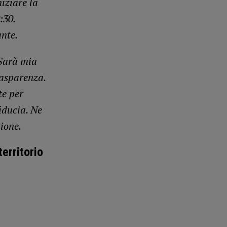
niziare la
:30.
nte.
 Sarà mia
rasparenza.
te per
iducia. Ne
ione.
erritorio