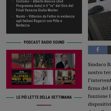
Ciclismo – Alberto Baesso (Asd
Programma Auto) è il “re” del Giro del
Friuli Venezia Giulia Master
Nuoto – Vittorino da Feltre in evidenza
agli Italiani Ragazzi con Pilla e
Barbazza
PODCAST RADIO SOUND
Sindaco Ba
nostro ter
l’interven
firma del 
funzione l
LE PIÙ LETTE DELLA SETTIMANA
dispositiv