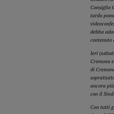
Consiglio 
tardo pome
videoconfe
debba adot
contenuto 
Ieri
(sabat
Cremona e 
di Cremona
soprattutt
ancora più 
con il Sin
Con tutti 