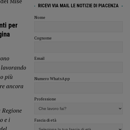
 del Mise
RICEVI VIA MAIL LE NOTIZIE DI PIACENZA
Nome
nti per
gina
Cognome
sono
Email
o lavorando
to più
Numero WhatsApp
ere ancora
Professione
a Regione
o e i
Fascia di età
del