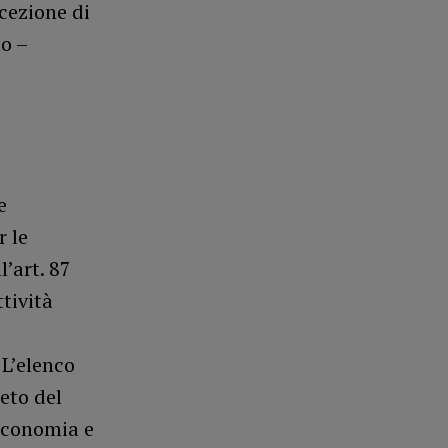
ccezione di
to –
e
r le
’art. 87
tività
 L’elenco
reto del
’economia e