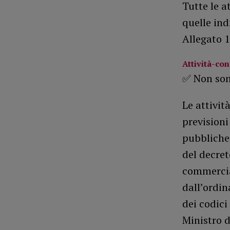
Tutte le a
quelle ind
Allegato 1
Attività-co
✅ Non son
Le attivit
previsioni
pubbliche 
del decret
commercia
dall’ordin
dei codici
Ministro d