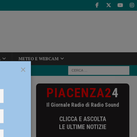
A
METEO E WEBCAM
×
PIACENZA2
4
ono misure più
vità che
Il Giornale Radio di Radio Sound
ure più
CLICCA E ASCOLTA
LE ULTIME NOTIZIE
i