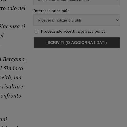
to solo nel
Interesse principale
Piacenza si
Procedendo accetti la privacy policy
el
.
di Bergamo,
l Sindaco
neità, ma
 risultare
confronto
ani