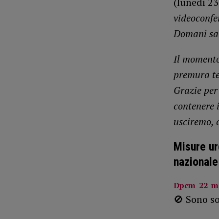
(lunedì 2
videoconfer
Domani sar
Il momento
premura te
Grazie per 
contenere 
usciremo, 
Misure ur
nazionale
Dpcm-22-m
🚫 Sono s