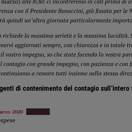
3 marzo)
alle 8:30: ci incontreremo in call prima di i
enza con il Presidente Bonaccini, già fissata per le 9
à quindi un’altra giornata particolarmente importa
 richiede la massima serietà e la massima lucidità.
nervi aggiornati sempre, con chiarezza e in totale t
il vostro impegno, so che state facendo la vostra par
il contagio con grande impegno, con pazienza e con f
continuiamo a remare tutti insieme nella stessa direz
genti di contenimento del contagio sull’intero t
arzo-2020
Download
ospese