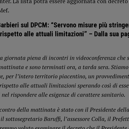
enter. La lista potrà essere aggiornata con decreto
Mef.
arbieri sul DPCM: “Servono misure più stringe
ispetto alle attuali limitazioni” – Dalla sua pa
na giornata piena di incontri in videoconferenza che 
n mattinata e sono terminati ora, a tarda sera. Stiam
e, per l’intero territorio piacentino, un provvedimen
rispetto alle attuali limitazioni sperando così di ess
i nel rispondere alle esigenze di carattere sanitario.
contro della mattinata è stato con il Presidente dell
il sottosegretario Baruffi, l’assessore Colla, il Prefett
vremmo voluto esaminare il decreto che il Presidente 