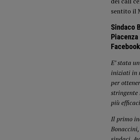
dei call c
sentito il 
Sindaco B
Piacenza r
Facebook
E’ stata u
iniziati i
per ottener
stringente 
più efficac
Il primo in
Bonaccini, 
sindaci. A