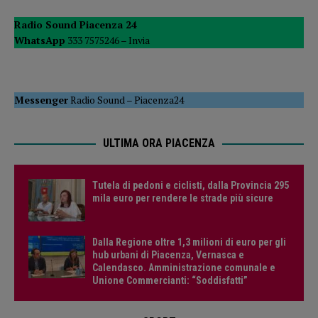
Radio Sound Piacenza 24
WhatsApp
333 7575246 –
Invia
Messenger
Radio Sound
–
Piacenza24
ULTIMA ORA PIACENZA
Tutela di pedoni e ciclisti, dalla Provincia 295
mila euro per rendere le strade più sicure
Dalla Regione oltre 1,3 milioni di euro per gli
hub urbani di Piacenza, Vernasca e
Calendasco. Amministrazione comunale e
Unione Commercianti: “Soddisfatti”