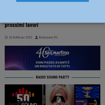
Conclusi e in corso diversi interventi di
sistemazione di pavimentazioni stradali:
le indicazioni per le vie interessate dai
prossimi lavori
26 Febbraio 2022
Redazione FG
RADIO SOUND PARTY