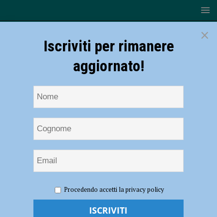
×
Iscriviti per rimanere
aggiornato!
HOME
NOTIZIE
Conclusi e in corso diversi interventi di
Procedendo accetti la privacy policy
sistemazione di pavimentazioni stradali: le indicazioni per le vie
interessate dai prossimi lavori