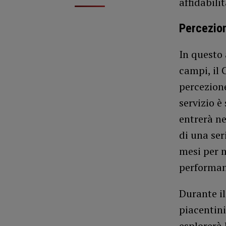
affidabili
Percezion
In questo 
campi, il 
percezione
servizio è
entrerà ne
di una ser
mesi per m
performanc
Durante il
piacentini
esplorerà 