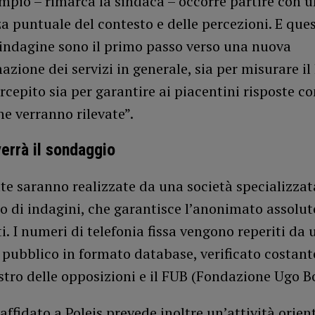
mpio – rimarca la sindaca – occorre partire con 
 puntuale del contesto e delle percezioni. E ques
i indagine sono il primo passo verso una nuova
ione dei servizi in generale, sia per misurare il l
rcepito sia per garantire ai piacentini risposte co
che verranno rilevate”.
rrà il sondaggio
e saranno realizzate da una società specializzat
o di indagini, che garantisce l’anonimato assolut
ti. I numeri di telefonia fissa vengono reperiti da
o pubblico in formato database, verificato costan
istro delle opposizioni e il FUB (Fondazione Ugo B
o affidato a Poleis prevede inoltre un’attività orien