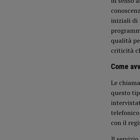
in senso a
conoscenza
iniziali d
programmaz
qualità pe
criticità 
Come avve
Le chiamat
questo tip
intervista
telefonic
con il reg
Il servizi