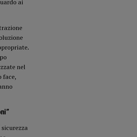
guardo ai
trazione
soluzione
ppropriate.
ipo
izzate nel
o face,
ranno
ni”
a sicurezza