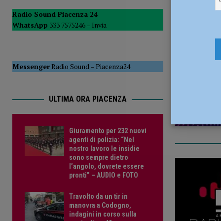
[ 5 Agosto 2026 ]
Travolto da un tir in manovra a Codogno,
Radio Sound Piacenza 24
WhatsApp
333 7575246 –
Invia
PIACENZA
8 Aprile 20
Messenger
Radio Sound
–
Piacenza24
ULTIMA ORA PIACENZA
Giuramento per 232 nuovi
agenti di polizia: “Nel
nostro lavoro le insidie
sono sempre dietro
l’angolo, dovrete essere
pronti” – AUDIO e FOTO
Travolto da un tir in
manovra a Codogno,
indagini in corso sulla