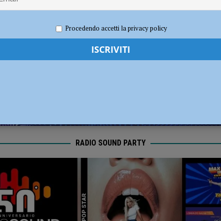
 indagini in corso sulla morte di un 49enne piacentino
CRONACA
24
Redazione FG
Politica
Procedendo accetti la privacy policy
RADIO SOUND PARTY