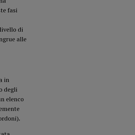
una
te fasi
ivello di
ngrue alle
a in
o degli
 un elenco
temente
ordoni).
tata