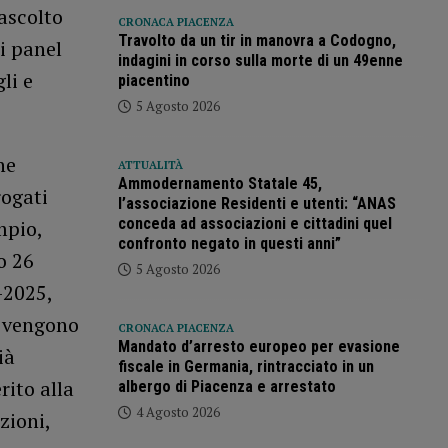
ascolto
CRONACA PIACENZA
Travolto da un tir in manovra a Codogno,
di panel
indagini in corso sulla morte di un 49enne
li e
piacentino
5 Agosto 2026
ne
ATTUALITÀ
Ammodernamento Statale 45,
rogati
l’associazione Residenti e utenti: “ANAS
conceda ad associazioni e cittadini quel
mpio,
confronto negato in questi anni”
o 26
5 Agosto 2026
-2025,
i vengono
CRONACA PIACENZA
Mandato d’arresto europeo per evasione
ià
fiscale in Germania, rintracciato in un
rito alla
albergo di Piacenza e arrestato
4 Agosto 2026
zioni,