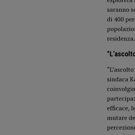
saranno s
di 400 per
popolazion
residenza.
“L’ascolt
“L’ascolto
sindaca Ka
coinvolgim
partecipa
efficace, 
mutare dei
percezione