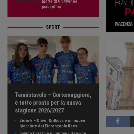
morte di un 49enne
piacentino
SPORT
Tennistavolo – Cortemaggiore,
è tutto pronto per la nuova
stagione 2026/2027
Serie B – Oliver Krilkovs è un nuovo
giocatore dei Fiorenzuola Bees
Savino Orazzo è un nuovo difensore