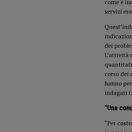
come è ind
servizi er
Quest’inda
indicazion
dei probl
L’attività
quantitati
corso dei 
hanno per
indagati 
“Una cono
“Per costru