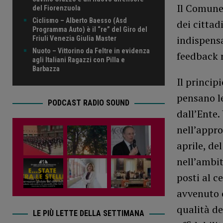
Il Comune
del Fiorenzuola
Ciclismo – Alberto Baesso (Asd
dei cittad
Programma Auto) è il “re” del Giro del
indispensa
Friuli Venezia Giulia Master
Nuoto – Vittorino da Feltre in evidenza
feedback r
agli Italiani Ragazzi con Pilla e
Barbazza
Il princip
pensano le
PODCAST RADIO SOUND
dall’Ente.
nell’appro
aprile, de
nell’ambit
posti al c
avvenuto c
qualità de
LE PIÙ LETTE DELLA SETTIMANA