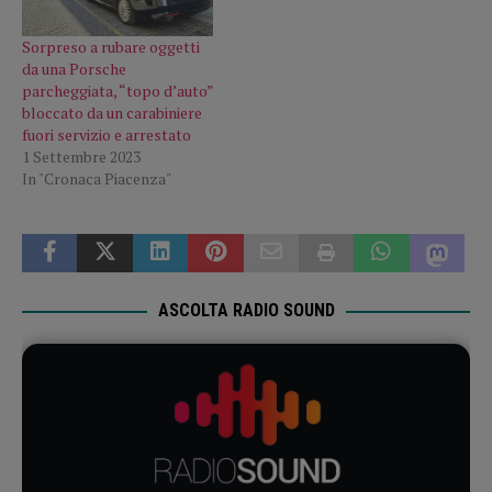
Sorpreso a rubare oggetti
da una Porsche
parcheggiata, “topo d’auto”
bloccato da un carabiniere
fuori servizio e arrestato
1 Settembre 2023
In "Cronaca Piacenza"
ASCOLTA RADIO SOUND