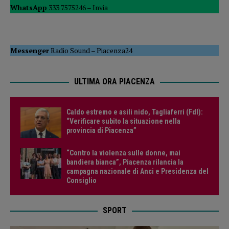
WhatsApp
333 7575246 –
Invia
Messenger
Radio Sound
–
Piacenza24
ULTIMA ORA PIACENZA
Caldo estremo e asili nido, Tagliaferri (FdI):
“Verificare subito la situazione nella
provincia di Piacenza”
“Contro la violenza sulle donne, mai
bandiera bianca”, Piacenza rilancia la
campagna nazionale di Anci e Presidenza del
Consiglio
SPORT