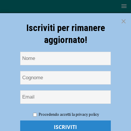
×
Iscriviti per rimanere
aggiornato!
HOME
NOTIZIE
CRONACA PIACENZA
Sorpreso a
Procedendo accetti la privacy policy
rubare a Mediaworld, bloccato e arrestato
Sorpreso a rubare a Mediaworld, bloccato