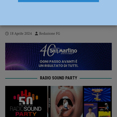
Assistono in diretta allo scambio di
droga, spacciatore arrestato e due
assuntori nei guai
18 Aprile 2024
Redazione FG
RADIO SOUND PARTY