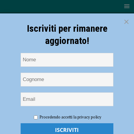
×
Iscriviti per rimanere
aggiornato!
HOME
NOTIZIE
CRONACA PIACENZA
Assistono in
Procedendo accetti la privacy policy
diretta allo scambio di droga, spacciatore arrestato e due assuntori nei
guai