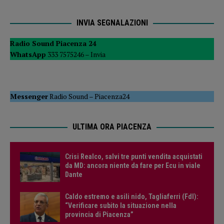
INVIA SEGNALAZIONI
Radio Sound Piacenza 24
WhatsApp
333 7575246 –
Invia
Messenger
Radio Sound
–
Piacenza24
ULTIMA ORA PIACENZA
Crisi Realco, salvi tre punti vendita acquistati
da MD: ancora niente da fare per Ecu in viale
Dante
Caldo estremo e asili nido, Tagliaferri (FdI):
“Verificare subito la situazione nella
provincia di Piacenza”