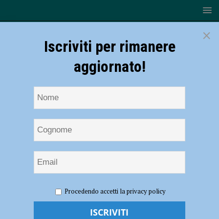
×
Iscriviti per rimanere
aggiornato!
HOME
NOTIZIE
EVENTI A PIACENZA
Spartacus, al
Procedendo accetti la privacy policy
Teatro Municipale di Piacenza il 1 giugno la nuova produzione in prima
dell’Étoile Ballet Theatre