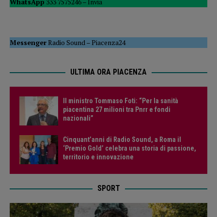
WhatsApp
333 7575246 –
Invia
Messenger
Radio Sound
–
Piacenza24
ULTIMA ORA PIACENZA
Il ministro Tommaso Foti: “Per la sanità
piacentina 27 milioni tra Pnrr e fondi
nazionali”
Cinquant’anni di Radio Sound, a Roma il
‘Premio Gold’ celebra una storia di passione,
territorio e innovazione
SPORT