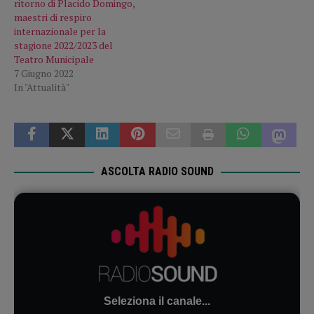
ritorno di Placido Domingo,
maestri di respiro
internazionale per la
stagione 2022/2023 del
Teatro Municipale
7 Giugno 2022
In "Attualità"
ASCOLTA RADIO SOUND
Seleziona il canale...