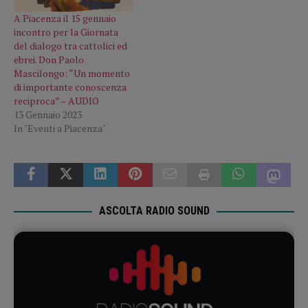
A Piacenza il 15 gennaio
incontro per la Giornata
del dialogo tra cattolici ed
ebrei. Don Paolo
Mascilongo: “Un momento
di importante conoscenza
reciproca” – AUDIO
13 Gennaio 2023
In "Eventi a Piacenza"
ASCOLTA RADIO SOUND