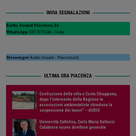
INVIA SEGNALAZIONI
Radio Sound Piacenza 24
WhatsApp
333 7575246 –
Invia
Messenger
Radio Sound
–
Piacenza24
ULTIMA ORA PIACENZA
Costruzione della villa a Costa Chiappona,
dopo l’intervento della Regione le
associazioni ambientaliste chiedono la
sospensione dei lavori” – AUDIO
Università Cattolica, Carlo Maria Gallucci
Calabrese nuovo direttore generale