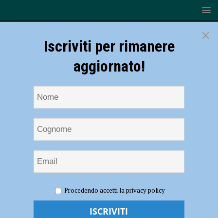
×
Iscriviti per rimanere
aggiornato!
HOME
NOTIZIE
EVENTI A PIACENZA
“Sulla
Procedendo accetti la privacy policy
strada. Noi e i discepoli di Emmaus”, presentazione del libro il 15
dicembre