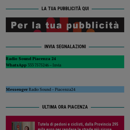
LA TUA PUBBLICITÀ QUI
INVIA SEGNALAZIONI
Radio Sound Piacenza 24
WhatsApp
333 7575246 –
Invia
Messenger
Radio Sound
–
Piacenza24
ULTIMA ORA PIACENZA
Tutela di pedoni e ciclisti, dalla Provincia 295
mila euro per rendere le strade più sicure