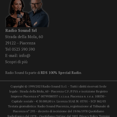
Radio Sound Srl
Strada della Mola, 60
29122 – Piacenza
Tel 0523 590 590
E-mail:
info@
Scopri di più
Radio Sound fa parte di
RDS 100% Special Radio
.
Copyright © 1999/2025 Radio Sound S.r.l. - Tutti i diritti riservati Sede
legale: Strada della Mola, 60 - Piacenza C.F./P.IVA e iscrizione Registro
Imprese Piacenza n° 00799580337 c.c.i.a.a. Piacenza n. r.e.a. 108530 -
Capitale sociale - € 50.000,00 i.v. Licenza SIAE N. 03701 - SCF 862/03
Testata giornalistica: Radio Sound Piacenza, registrazione al Tribunale di
Piacenza n° 293 - decreto di iscrizione del 19/06/1978 Quotidiano
Radiofonico dal 1978 - Quotidiano OnLine dal 2005.
Privacy Policy
Termini