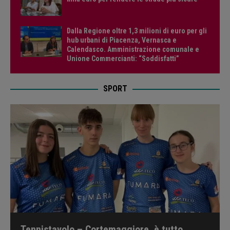
Dalla Regione oltre 1,3 milioni di euro per gli
hub urbani di Piacenza, Vernasca e
Calendasco. Amministrazione comunale e
Unione Commercianti: “Soddisfatti”
SPORT
Tennistavolo – Cortemaggiore, è tutto