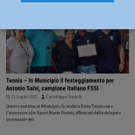
NOTIZIE
Tennis – In Municipio il festeggiamento per
Antonio Salvi, campione italiano FSSI
21 Luglio 2023
Carlofilippo Vardelli
Questa mattina, in Municipio, la sindaca Katia Tarasconi e
l’assessore allo Sport Mario Dadati, affiancati dalla delegata
provinciale del