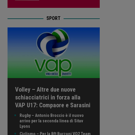
SPORT
Volley – Altre due nuove
schiacciatrici in forza alla
VAP U17: Compaore e Sarasini
Rugby – Antonio Broccio è il nuovo
arrivo per la seconda linea di Sitav
Lyons
Ciclismo – Per la Bft Burzoni VO2 Team