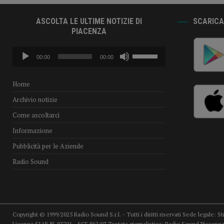
ASCOLTA LE ULTIME NOTIZIE DI
SCARICA 
PIACENZA
Audio
Usa
00:00
00:00
Player
i
tasti
freccia
Home
su/giù
Archivio notizie
per
aumentare
Come ascoltarci
o
Informazione
diminuire
il
Pubblicità per le Aziende
volume.
Radio Sound
Copyright © 1999/2025 Radio Sound S.r.l. - Tutti i diritti riservati Sede legale: S
Licenza SIAE N. 03701 - SCF 862/03 Testata giornalistica: Radio Sound Piacenza,