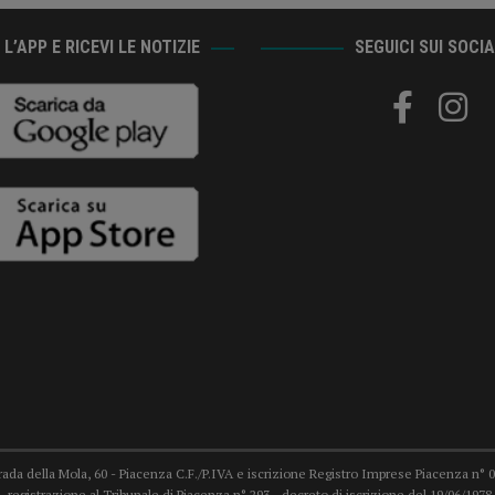
L’APP E RICEVI LE NOTIZIE
SEGUICI SUI SOCI
trada della Mola, 60 - Piacenza C.F./P.IVA e iscrizione Registro Imprese Piacenza n° 007
 registrazione al Tribunale di Piacenza n° 293 - decreto di iscrizione del 19/06/19