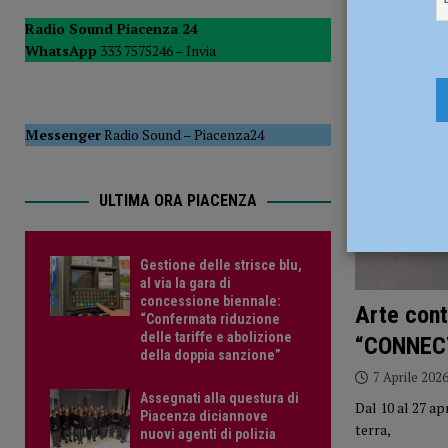
Radio Sound Piacenza 24
WhatsApp
333 7575246 –
Invia
Messenger
Radio Sound
–
Piacenza24
ULTIMA ORA PIACENZA
Gestione delle strisce blu,
al via la gara di
concessione biennale:
Arte cont
“Confermata riduzione
delle tariffe e abolizione
“CONNECT 
della doppia sanzione”
7 Aprile 202
Assegnati alla questura di
Dal 10 al 27 ap
Piacenza diciannove
terra,
nuovi agenti di polizia