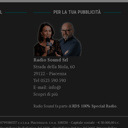
AL
PER LA TUA PUBBLICITÀ
Radio Sound Srl
Strada della Mola, 60
29122 – Piacenza
Tel 0523 590 590
E-mail:
info@
Scopri di più
Radio Sound fa parte di
RDS 100% Special Radio
.
99580337 c.c.i.a.a. Piacenza n. r.e.a. 108530 - Capitale sociale - € 50.000,00 i.v.
78 Quotidiano Radiofonico dal 1978 - Quotidiano OnLine dal 2005.
Privacy Policy